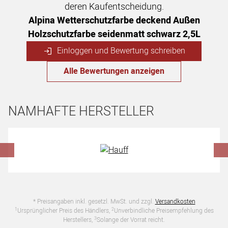
deren Kaufentscheidung.
Alpina Wetterschutzfarbe deckend Außen
Holzschutzfarbe seidenmatt schwarz 2,5L
Einloggen und Bewertung schreiben
Alle Bewertungen anzeigen
NAMHAFTE HERSTELLER
Hersteller überspringen
* Preisangaben inkl. gesetzl. MwSt. und zzgl.
Versandkosten
1
2
Ursprünglicher Preis des Händlers,
Unverbindliche Preisempfehlung des
3
Herstellers,
Solange der Vorrat reicht.