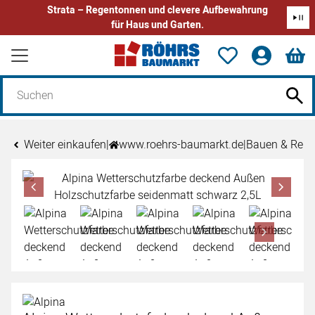
Strata – Regentonnen und clevere Aufbewahrung
für Haus und Garten.
Zum Hauptinhalt springen
Weiter einkaufen
|
www.roehrs-baumarkt.de
|
Bauen & Reno
Produktgalerie
Zur Kaufbox springen