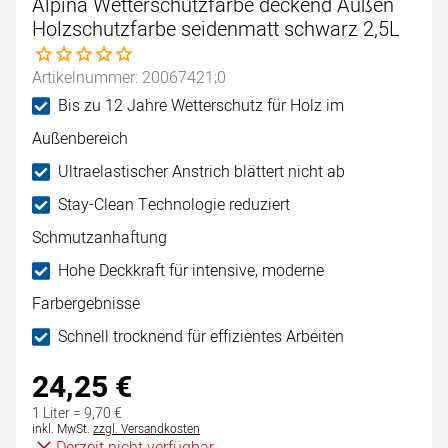
Alpina Wetterschutzfarbe deckend Außen
Holzschutzfarbe seidenmatt schwarz 2,5L
Noch keine Bewertungen abgegeben
Artikelnummer: 20067421;0
Bis zu 12 Jahre Wetterschutz für Holz im
Außenbereich
Ultraelastischer Anstrich blättert nicht ab
Stay-Clean Technologie reduziert
Schmutzanhaftung
Hohe Deckkraft für intensive, moderne
Farbergebnisse
Schnell trocknend für effizientes Arbeiten
24
,
25
€
1 Liter =
9
,
70
€
Steuerhinweis:
inkl. MwSt.
zzgl. Versandkosten