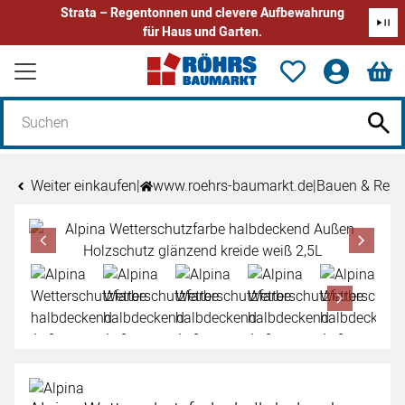
Strata – Regentonnen und clevere Aufbewahrung
für Haus und Garten.
Zum Hauptinhalt springen
Weiter einkaufen
|
www.roehrs-baumarkt.de
|
Bauen & Reno
Produktgalerie
Zur Kaufbox springen