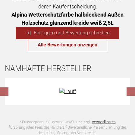
deren Kaufentscheidung.
Alpina Wetterschutzfarbe halbdeckend Außen
Holzschutz glänzend kreide weiß 2,5L
Einloggen und Bewertung schreiben
Alle Bewertungen anzeigen
NAMHAFTE HERSTELLER
Hersteller überspringen
* Preisangaben inkl. gesetzl. MwSt. und zzgl.
Versandkosten
1
2
Ursprünglicher Preis des Händlers,
Unverbindliche Preisempfehlung des
3
Herstellers,
Solange der Vorrat reicht.