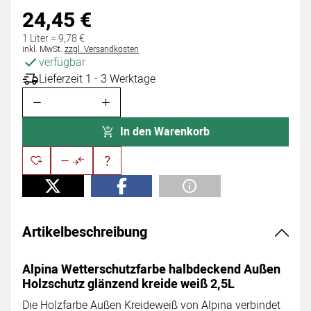
24
,
45
€
1 Liter =
9
,
78
€
Steuerhinweis:
inkl. MwSt.
zzgl. Versandkosten
verfügbar
Lieferzeit 1 - 3 Werktage
In den Warenkorb
Artikelbeschreibung
Alpina Wetterschutzfarbe halbdeckend Außen
Holzschutz glänzend kreide weiß 2,5L
Die Holzfarbe Außen Kreideweiß von Alpina verbindet