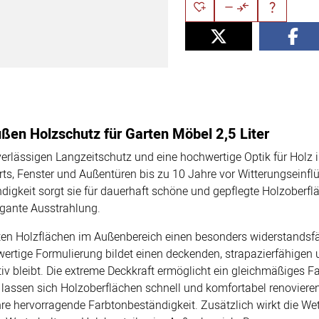
ßen Holzschutz für Garten Möbel 2,5 Liter
erlässigen Langzeitschutz und eine hochwertige Optik für Holz
ts, Fenster und Außentüren bis zu 10 Jahre vor Witterungseinflü
igkeit sorgt sie für dauerhaft schöne und gepflegte Holzoberflä
legante Ausstrahlung.
ten Holzflächen im Außenbereich einen besonders widerstandsf
tige Formulierung bildet einen deckenden, strapazierfähigen u
tiv bleibt. Die extreme Deckkraft ermöglicht ein gleichmäßiges 
e lassen sich Holzoberflächen schnell und komfortabel renovieren
hre hervorragende Farbtonbeständigkeit. Zusätzlich wirkt die W