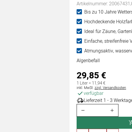
Artikelnummer: 20067431;
Bis zu 10 Jahre Wetter
Hochdeckende Holzfarb
Ideal für Zäune, Garte
Einfache, streifenfreie 
Atmungsaktiv, wasserv
Algenbefall
29
,
85
€
1 Liter =
11
,
94
€
Steuerhinweis:
inkl. MwSt.
zzgl. Versandkosten
verfügbar
Lieferzeit 1 - 3 Werktag