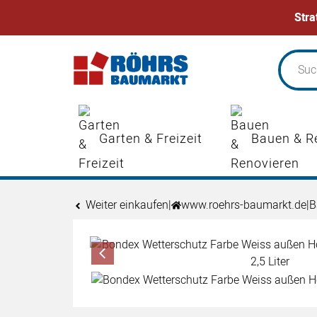
Stra
Zum Hauptinhalt springen
Garten & Freizeit
Bauen & R
Weiter einkaufen
|
www.roehrs-baumarkt.de
|
B
Produktgalerie
Zur Kaufbox springen