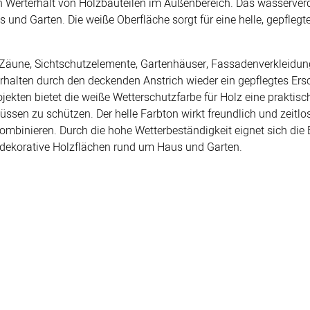
gen Werterhalt von Holzbauteilen im Außenbereich. Das wasserve
und Garten. Die weiße Oberfläche sorgt für eine helle, gepfleg
r Zäune, Sichtschutzelemente, Gartenhäuser, Fassadenverkleidun
erhalten durch den deckenden Anstrich wieder ein gepflegtes Er
jekten bietet die weiße Wetterschutzfarbe für Holz eine prakti
lüssen zu schützen. Der helle Farbton wirkt freundlich und zeit
mbinieren. Durch die hohe Wetterbeständigkeit eignet sich die 
 dekorative Holzflächen rund um Haus und Garten.