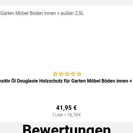
Noch keine Bewertungen abgegeben
sitiv Öl Douglasie Holzschutz für Garten Möbel Böden innen +
41
,
95
€
1 Liter =
16
,
78
€
Bewertungen