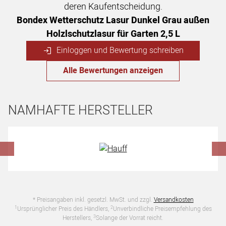
deren Kaufentscheidung.
Bondex Wetterschutz Lasur Dunkel Grau außen
Holzlschutzlasur für Garten 2,5 L
Einloggen und Bewertung schreiben
Alle Bewertungen anzeigen
NAMHAFTE HERSTELLER
Hersteller überspringen
* Preisangaben inkl. gesetzl. MwSt. und zzgl.
Versandkosten
1
2
Ursprünglicher Preis des Händlers,
Unverbindliche Preisempfehlung des
3
Herstellers,
Solange der Vorrat reicht.