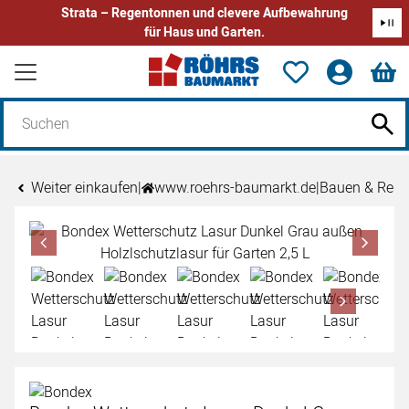
Strata – Regentonnen und clevere Aufbewahrung
für Haus und Garten.
Zum Hauptinhalt springen
Weiter einkaufen
|
www.roehrs-baumarkt.de
|
Bauen & Reno
Produktgalerie
Zur Kaufbox springen