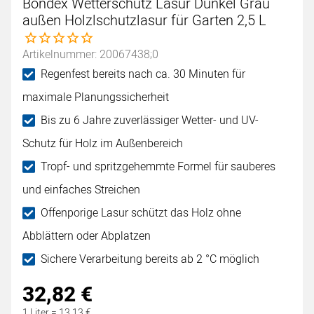
Bondex Wetterschutz Lasur Dunkel Grau
außen Holzlschutzlasur für Garten 2,5 L
Noch keine Bewertungen abgegeben
Artikelnummer: 20067438;0
Regenfest bereits nach ca. 30 Minuten für
maximale Planungssicherheit
Bis zu 6 Jahre zuverlässiger Wetter- und UV-
Schutz für Holz im Außenbereich
Tropf- und spritzgehemmte Formel für sauberes
und einfaches Streichen
Offenporige Lasur schützt das Holz ohne
Abblättern oder Abplatzen
Sichere Verarbeitung bereits ab 2 °C möglich
32
,
82
€
1 Liter =
13
,
13
€