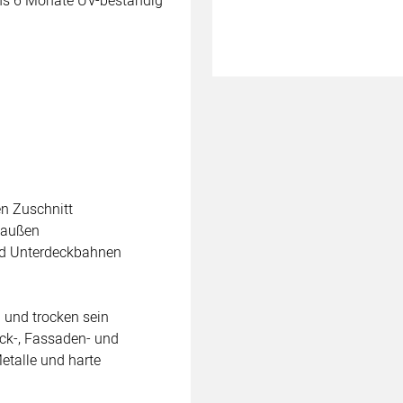
ens 6 Monate UV-beständig
en Zuschnitt
d außen
nd Unterdeckbahnen
 und trocken sein
ck-, Fassaden- und
etalle und harte