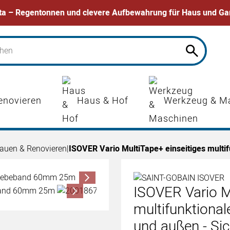
ta – Regentonnen und clevere Aufbewahrung für Haus und Ga
enovieren
Haus & Hof
Werkzeug & M
auen & Renovieren
|
ISOVER Vario MultiTape+ einseitiges multi
ISOVER Vario M
multifunktional
und außen - Si