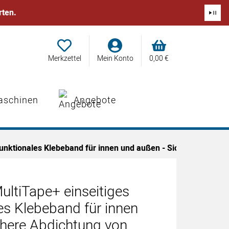
rten.
Merkzettel
Mein Konto
0,
00
€
aschinen
Angebote
funktionales Klebeband für innen und außen - Sichere Abdic
ultiTape+ einseitiges
es Klebeband für innen
chere Abdichtung von