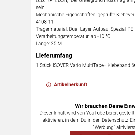
(z.B. KVH, BSH). Der Untergrund muss tragfähig,
sein.
Mechanische Eigenschaften: geprüfte Klebeverb
4108-11
Trägermaterial: Dual-Layer-Aufbau: Spezial-PE-
Verarbeitungstemperatur: ab -10 °C
Länge: 25 M
Lieferumfang
1 Stück ISOVER Vario MultiTape+ Klebeband
Artikelherkunft
Wir brauchen Deine Einwi
Dieser Inhalt wird von YouTube bereit gestellt
aktivieren, in dem Du in den Datenschutz-Ei
"Werbung" aktivierst