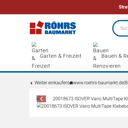
Stra
Zum Hauptinhalt springen
Garten & Freizeit
Bauen & R
Weiter einkaufen
|
www.roehrs-baumarkt.de
|
B
Produktgalerie
Zur Kaufbox springen