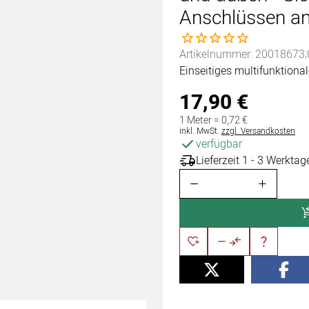
Anschlüssen a
Noch keine Bewertungen 
Artikelnummer: 20018673;
Einseitiges multifunktion
17
,
90
€
1 Meter =
0
,
72
€
Steuerhinweis:
inkl. MwSt.
zzgl. Versandkosten
verfügbar
Lieferzeit 1 - 3 Werktag