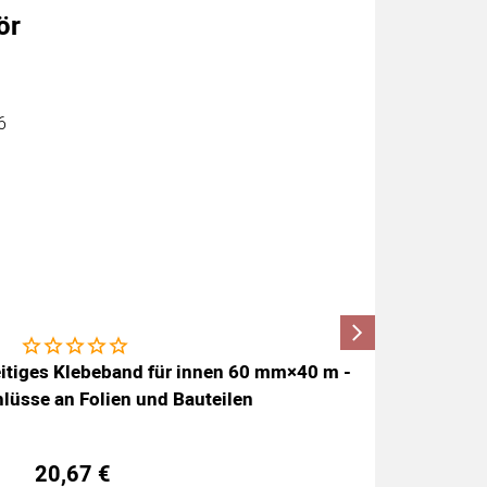
ör
Noch keine Bewertungen abgegeben
eitiges Klebeband für innen 60 mm×40 m -
ISOVER V
lüsse an Folien und Bauteilen
20
,
67
€