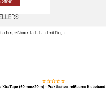
 öffnen
ELLERS
Noch keine Bewertungen abgegeben
 XtraTape (60 mm×20 m) - Praktisches, reißbares Klebeband m