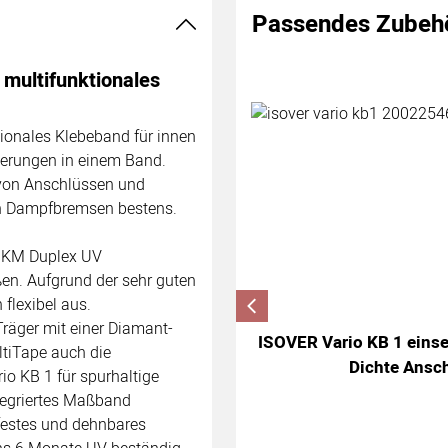
Passendes Zubeh
Zubehör überspringen
 multifunktionales
tionales Klebeband für innen
derungen in einem Band.
g von Anschlüssen und
n Dampfbremsen bestens.
io KM Duplex UV
n. Aufgrund der sehr guten
 flexibel aus.
räger mit einer Diamant-
ISOVER Vario KB 1 eins
ltiTape auch die
Dichte Ansch
io KB 1 für spurhaltige
tegriertes Maßband
rfestes und dehnbares