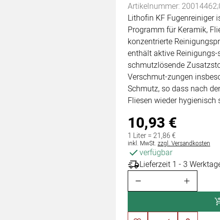
Artikelnummer: 20014462;
Lithofin KF Fugenreiniger 
Programm für Keramik, Fli
konzentrierte Reinigungspro
enthält aktive Reinigungs-
schmutzlösende Zusatzstoff
Verschmut-zungen insbeso
Schmutz, so dass nach d
Fliesen wieder hygienisch 
10
,
93
€
1 Liter =
21
,
86
€
Steuerhinweis:
inkl. MwSt.
zzgl. Versandkosten
verfügbar
Lieferzeit 1 - 3 Werktag