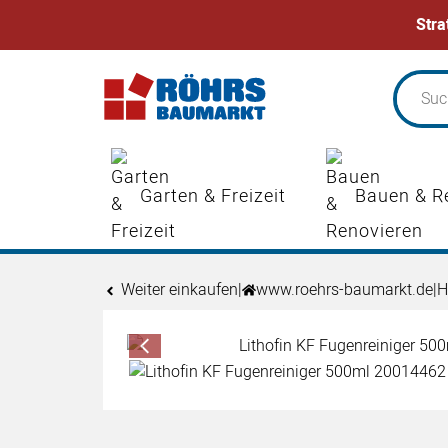
Stra
Zum Hauptinhalt springen
Garten & Freizeit
Bauen & R
Weiter einkaufen
|
www.roehrs-baumarkt.de
|
H
Produktgalerie
Zur Kaufbox springen