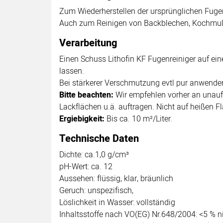
Zum Wiederherstellen der ursprünglichen Fuge
Auch zum Reinigen von Backblechen, Kochmul
Verarbeitung
Einen Schuss Lithofin KF Fugenreiniger auf e
lassen.
Bei stärkerer Verschmutzung evtl pur anwende
Bitte beachten:
Wir empfehlen vorher an unauffä
Lackflächen u.ä. auftragen. Nicht auf heißen 
Ergiebigkeit:
Bis ca. 10 m²/Liter.
Technische Daten
Dichte: ca.1,0 g/cm³
pH-Wert: ca. 12
Aussehen: flüssig, klar, bräunlich
Geruch: unspezifisch,
Löslichkeit in Wasser: vollständig
Inhaltsstoffe nach VO(EG) Nr.648/2004: <5 % n