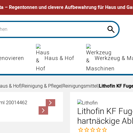
ta – Regentonnen und clevere Aufbewahrung für Haus und Ga
enovieren
Haus & Hof
Werkzeug & M
aus & Hof
|
Reinigung & Pflege
|
Reinigungsmittel
|
Lithofin KF Fug
Lithofin KF Fug
hartnäckige Ab
Noch keine Bewertungen 