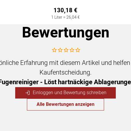
130
,
18
€
1 Liter =
26
,
04
€
Bewertungen
Noch keine Bewertungen abgegeben
sönliche Erfahrung mit diesem Artikel und helfe
Kaufentscheidung.
 Fugenreiniger - Löst hartnäckige Ablagerung
Einloggen und Bewertung schreiben
Alle Bewertungen anzeigen