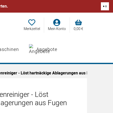
rten.
Merkzettel
Mein Konto
0,
00
€
aschinen
Angebote
enreiniger - Löst hartnäckige Ablagerungen aus Fugen
enreiniger - Löst
lagerungen aus Fugen
abgegeben