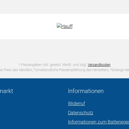
* Preisangaben inkl. gesetzl. MwSt. und zzgl.
Versandkosten
2
3
er Preis des Händlers,
Unverbindliche Preisempfehlung des Herstellers,
Solange der
markt
Informationen
Widerruf
Datenschutz
Informationen zum Batteriege