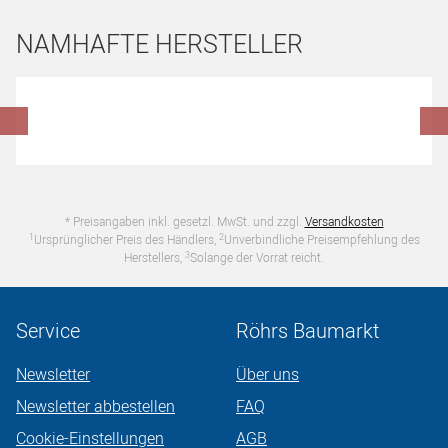
NAMHAFTE HERSTELLER
Hersteller überspringen
* Preisangaben inkl. gesetzl. MwSt. und zzgl.
Versandkosten
1
2
Ursprünglicher Preis des Händlers,
Unverbindliche Preisempfehlung des
3
Herstellers,
Solange der Vorrat reicht.
Service
Röhrs Baumarkt
Newsletter
Über uns
Newsletter abbestellen
FAQ
Cookie-Einstellungen
AGB