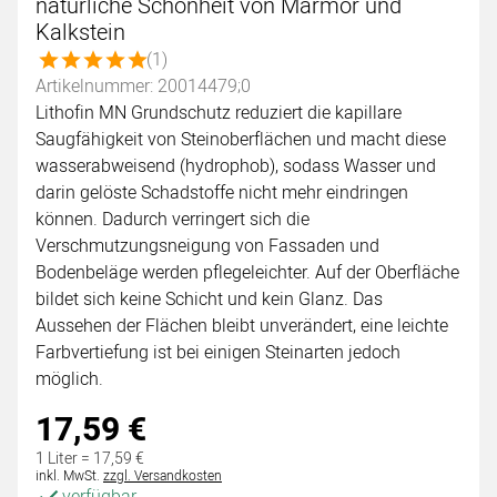
natürliche Schönheit von Marmor und
Kalkstein
Bewertung: 5 von 5 (1 Bewertungen)
(1)
Artikelnummer: 20014479;0
Lithofin MN Grundschutz reduziert die kapillare
Saugfähigkeit von Steinoberflächen und macht diese
wasserabweisend (hydrophob), sodass Wasser und
darin gelöste Schadstoffe nicht mehr eindringen
können. Dadurch verringert sich die
Verschmutzungsneigung von Fassaden und
Bodenbeläge werden pflegeleichter. Auf der Oberfläche
bildet sich keine Schicht und kein Glanz. Das
Aussehen der Flächen bleibt unverändert, eine leichte
Farbvertiefung ist bei einigen Steinarten jedoch
möglich.
17
,
59
€
1 Liter =
17
,
59
€
Steuerhinweis:
inkl. MwSt.
zzgl. Versandkosten