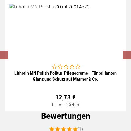
Noch keine Bewertungen abgegeben
Lithofin MN Polish Politur-Pflegecreme - Für brillanten
Glanz und Schutz auf Marmor & Co.
12
,
73
€
1 Liter =
25
,
46
€
Bewertungen
Bewertung: 5 von 5 (1 Bewertungen)
(1)