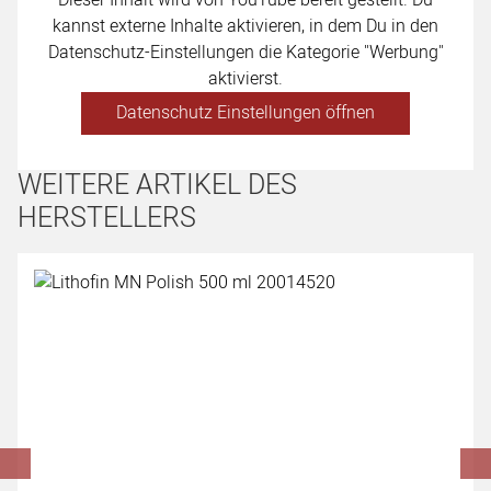
Dieser Inhalt wird von YouTube bereit gestellt. Du
kannst externe Inhalte aktivieren, in dem Du in den
Datenschutz-Einstellungen die Kategorie "Werbung"
aktivierst.
Datenschutz Einstellungen öffnen
WEITERE ARTIKEL DES
HERSTELLERS
Artikel überspringen