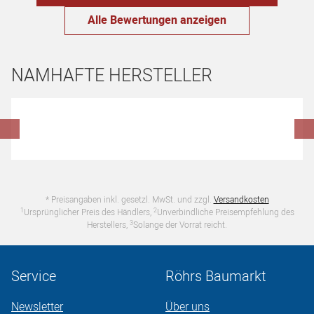
Alle Bewertungen anzeigen
NAMHAFTE HERSTELLER
Hersteller überspringen
* Preisangaben inkl. gesetzl. MwSt. und zzgl.
Versandkosten
1
2
Ursprünglicher Preis des Händlers,
Unverbindliche Preisempfehlung des
3
Herstellers,
Solange der Vorrat reicht.
Service
Röhrs Baumarkt
Newsletter
Über uns