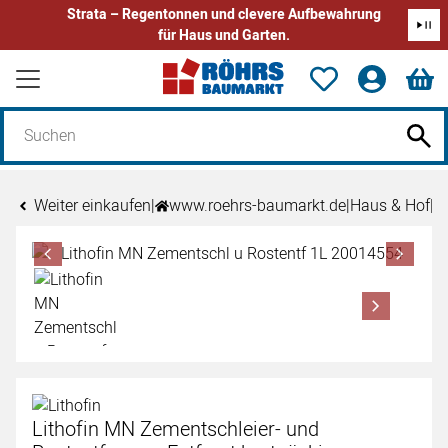
Strata – Regentonnen und clevere Aufbewahrung
für Haus und Garten.
Zum Hauptinhalt springen
Weiter einkaufen
|
www.roehrs-baumarkt.de
|
Haus & Hof
|
R
Produktgalerie
Zur Kaufbox springen
Lithofin MN Zementschleier- und