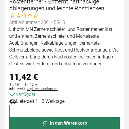
Rostentferner - Entfernt hartnäckige
Ablagerungen und leichte Rostflecken
Noch keine Bewertungen abgegeben
Artikelnummer: 20014554;0
Lithofin MN Zementschleier- und Rostentferner löst
und entfernt Zementschleier und Mörtelreste,
Ausblühungen, Kalkablagerungen, verhärtete
Schmutzbeläge sowie Rost und Rostverfärbungen. Die
Gelbverfärbung durch Nachrosten bei eisenhaltigem
Gestein wird entfernt und anhaltend verhindert.
11
,
42
€
1 Liter =
11
,
42
€
Steuerhinweis:
inkl. MwSt.
zzgl. Versandkosten
verfügbar
Lieferzeit 1 - 3 Werktage
In den Warenkorb