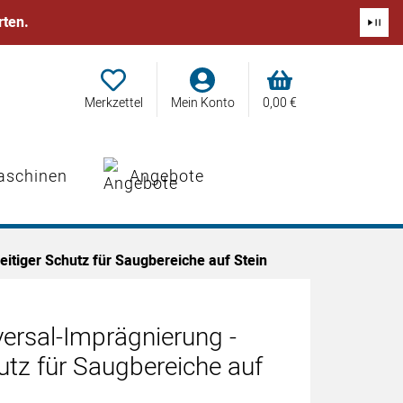
rten.
Merkzettel
Mein Konto
0,
00
€
aschinen
Angebote
eitiger Schutz für Saugbereiche auf Stein
versal-Imprägnierung -
hutz für Saugbereiche auf