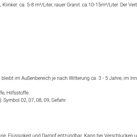
l, Klinker: ca. 5-8 m²/Liter, rauer Granit: ca.10-15m²/Liter. Der
bleibt im Außenbereich je nach Witterung ca. 3 - 5 Jahre, im Inn
e, Hilfsstoffe.
Symbol 02, 07, 08, 09, Gefahr
ane, Flüssigkeit und Dampf entzündbar. Kann bei Verschlucken u