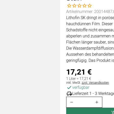
Noch keine Bewertungen 
Artikelnummer: 20014487;
Lithofin SK dringt in porös
hauchdünnen Film. Dieser 
Schadstoffe nicht eingesa
abperlen und zusammen mi
Flächen länger sauber, sin
Die Wasserdampfdiffusions
Aussehen des behandelten 
geringfügig. Das Produkt i
17
,
21
€
1 Liter =
17
,
21
€
Steuerhinweis:
inkl. MwSt.
zzgl. Versandkosten
verfügbar
Lieferzeit 1 - 3 Werktag