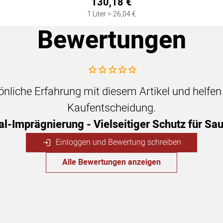
130
,
18
€
1 Liter =
26
,
04
€
Bewertungen
Noch keine Bewertungen abgegeben
sönliche Erfahrung mit diesem Artikel und helfe
Kaufentscheidung.
al-Imprägnierung - Vielseitiger Schutz für Sa
Einloggen und Bewertung schreiben
Alle Bewertungen anzeigen