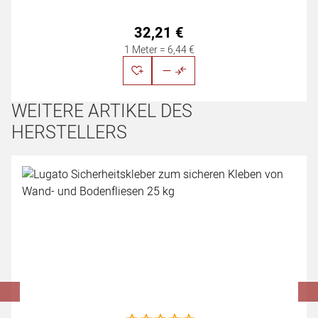
32
,
21
€
1 Meter =
6
,
44
€
WEITERE ARTIKEL DES
HERSTELLERS
Artikel überspringen