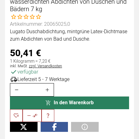
wasserdichten Abdichten von Duschen und
Bädern 7 kg
Noch keine Bewertungen abgegeben
Artikelnummer: 20065025;0
Lugato Duschabdichtung, mintgrüne Latex-Dichtmase
zum Abdichten von Bad und Dusche.
50
,
41
€
1 Kilogramm =
7
,
20
€
Steuerhinweis:
inkl. MwSt.
zzgl. Versandkosten
verfügbar
Lieferzeit 5 - 7 Werktage
In den Warenkorb