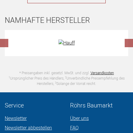
NAMHAFTE HERSTELLER
Hersteller überspringen
* Preisangaben inkl. gesetzl. MwSt. und zzgl.
Versandkosten
1
2
Ursprünglicher Preis des Händlers,
Unverbindliche Preisempfehlung des
3
Herstellers,
Solange der Vorrat reicht.
Service
Röhrs Baumarkt
Newsletter
Über uns
Newsletter abbestellen
FAQ