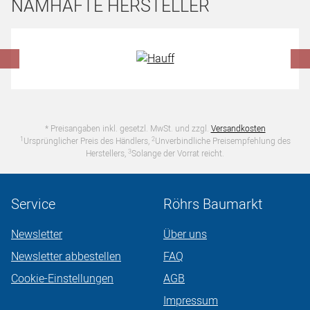
NAMHAFTE HERSTELLER
Hersteller überspringen
* Preisangaben inkl. gesetzl. MwSt. und zzgl.
Versandkosten
1
2
Ursprünglicher Preis des Händlers,
Unverbindliche Preisempfehlung des
3
Herstellers,
Solange der Vorrat reicht.
Service
Röhrs Baumarkt
Newsletter
Über uns
Newsletter abbestellen
FAQ
Cookie-Einstellungen
AGB
Impressum