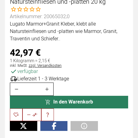
Natursteinfliesen und -platten 20 kg
Noch keine Bewertungen abgegeben
Artikelnummer: 20065032;0
Lugato Marmor+Granit Kleber, klebt alle
Natursteinfliesen und -platten wie Marmor, Granit,
Traventin und Schiefer..
42
,
97
€
1 Kilogramm =
2
,
15
€
Steuerhinweis:
inkl. MwSt.
zzgl. Versandkosten
verfügbar
Lieferzeit 1 - 3 Werktage
In den Warenkorb