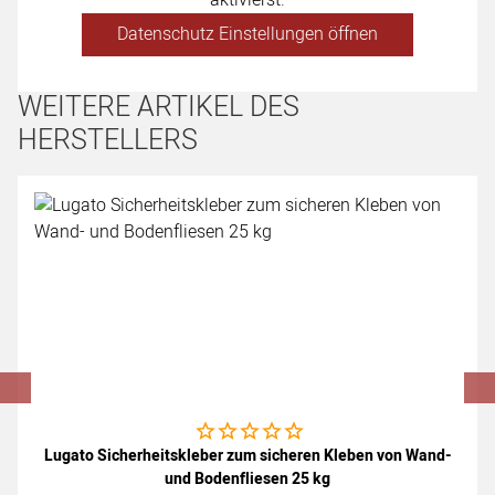
aktivierst.
Datenschutz Einstellungen öffnen
WEITERE ARTIKEL DES
HERSTELLERS
Artikel überspringen
Noch keine Bewertungen abgegeben
Lugato Sicherheitskleber zum sicheren Kleben von Wand-
und Bodenfliesen 25 kg