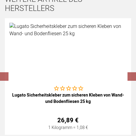
HERSTELLERS
Artikel überspringen
Noch keine Bewertungen abgegeben
Lugato Sicherheitskleber zum sicheren Kleben von Wand-
und Bodenfliesen 25 kg
26
,
89
€
1 Kilogramm =
1
,
08
€