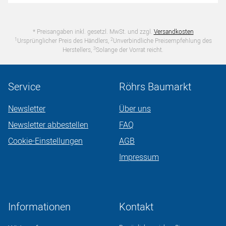
* Preisangaben inkl. gesetzl. MwSt. und zzgl.
Versandkosten
1
2
Ursprünglicher Preis des Händlers,
Unverbindliche Preisempfehlung des
3
Herstellers,
Solange der Vorrat reicht.
Service
Röhrs Baumarkt
Newsletter
Über uns
Newsletter abbestellen
FAQ
Cookie-Einstellungen
AGB
Impressum
Informationen
Kontakt