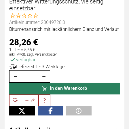
Effektiver Witterungsschutz, vielseitig
einsetzbar
Noch keine Bewertungen abgegeben
Artikelnummer: 20049728;0
Bitumenanstrich mit lackähnlichem Glanz und Verlauf
28
,
26
€
1 Liter =
5
,
65
€
Steuerhinweis:
inkl. MwSt.
zzgl. Versandkosten
verfügbar
Lieferzeit 1 - 3 Werktage
In den Warenkorb