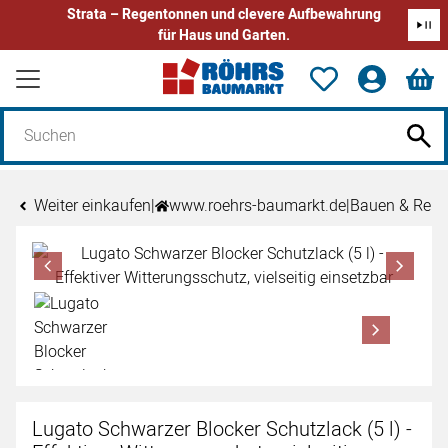
Strata – Regentonnen und clevere Aufbewahrung
für Haus und Garten.
Zum Hauptinhalt springen
Weiter einkaufen
|
www.roehrs-baumarkt.de
|
Bauen & Reno
Produktgalerie
Zur Kaufbox springen
Lugato Schwarzer Blocker Schutzlack (5 l) -