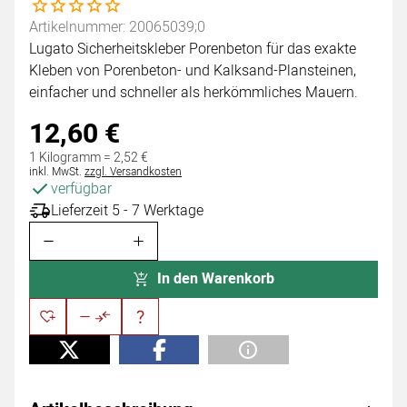
Noch keine Bewertungen abgegeben
Artikelnummer: 20065039;0
Lugato Sicherheitskleber Porenbeton für das exakte
Kleben von Porenbeton- und Kalksand-Plansteinen,
einfacher und schneller als herkömmliches Mauern.
12
,
60
€
1 Kilogramm =
2
,
52
€
Steuerhinweis:
inkl. MwSt.
zzgl. Versandkosten
verfügbar
Lieferzeit 5 - 7 Werktage
In den Warenkorb