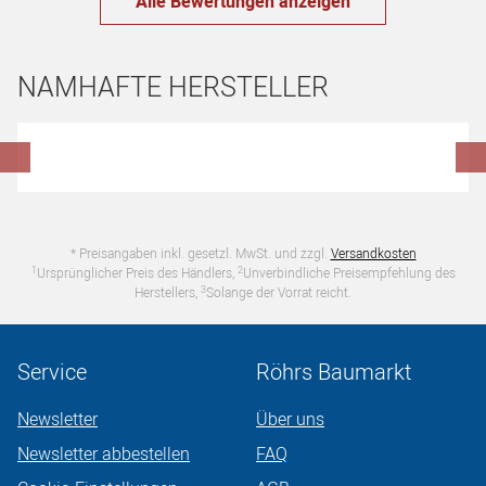
Alle Bewertungen anzeigen
NAMHAFTE HERSTELLER
Hersteller überspringen
* Preisangaben inkl. gesetzl. MwSt. und zzgl.
Versandkosten
1
2
Ursprünglicher Preis des Händlers,
Unverbindliche Preisempfehlung des
3
Herstellers,
Solange der Vorrat reicht.
Service
Röhrs Baumarkt
Newsletter
Über uns
Newsletter abbestellen
FAQ