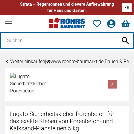
Strata – Regentonnen und clevere Aufbewahrung
für Haus und Garten.
Zum Hauptinhalt springen
Weiter einkaufen
|
www.roehrs-baumarkt.de
|
Bauen & Reno
Produktgalerie
Zur Kaufbox springen
Lugato Sicherheitskleber Porenbeton für
das exakte Kleben von Porenbeton- und
Kalksand-Plansteinen 5 kg