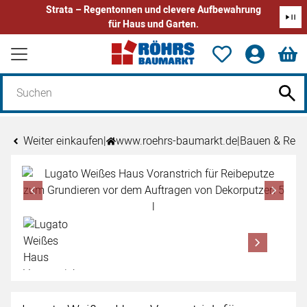
Strata – Regentonnen und clevere Aufbewahrung
für Haus und Garten.
Zum Hauptinhalt springen
Weiter einkaufen
|
www.roehrs-baumarkt.de
|
Bauen & Reno
Produktgalerie
Zur Kaufbox springen