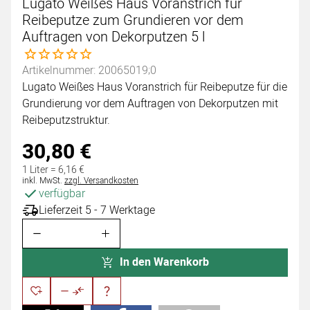
Lugato Weißes Haus Voranstrich für
Reibeputze zum Grundieren vor dem
Auftragen von Dekorputzen 5 l
Noch keine Bewertungen abgegeben
Artikelnummer: 20065019;0
Lugato Weißes Haus Voranstrich für Reibeputze für die
Grundierung vor dem Auftragen von Dekorputzen mit
Reibeputzstruktur.
30
,
80
€
1 Liter =
6
,
16
€
Steuerhinweis:
inkl. MwSt.
zzgl. Versandkosten
verfügbar
Lieferzeit 5 - 7 Werktage
In den Warenkorb