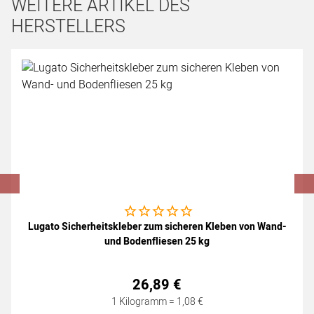
WEITERE ARTIKEL DES
HERSTELLERS
Artikel überspringen
Noch keine Bewertungen abgegeben
Lugato Sicherheitskleber zum sicheren Kleben von Wand-
und Bodenfliesen 25 kg
26
,
89
€
1 Kilogramm =
1
,
08
€