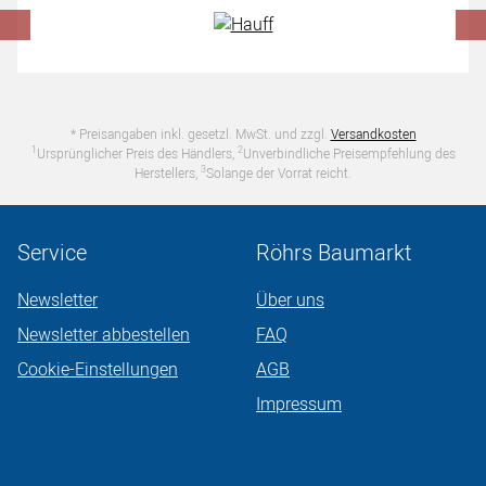
* Preisangaben inkl. gesetzl. MwSt. und zzgl.
Versandkosten
1
2
Ursprünglicher Preis des Händlers,
Unverbindliche Preisempfehlung des
3
Herstellers,
Solange der Vorrat reicht.
Service
Röhrs Baumarkt
Newsletter
Über uns
Newsletter abbestellen
FAQ
Cookie-Einstellungen
AGB
Impressum