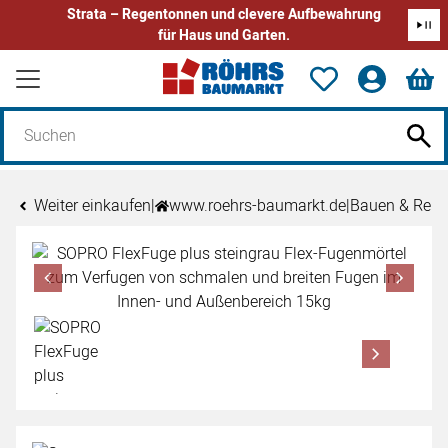
Strata – Regentonnen und clevere Aufbewahrung
für Haus und Garten.
Zum Hauptinhalt springen
Weiter einkaufen
|
www.roehrs-baumarkt.de
|
Bauen & Reno
Produktgalerie
Zur Kaufbox springen