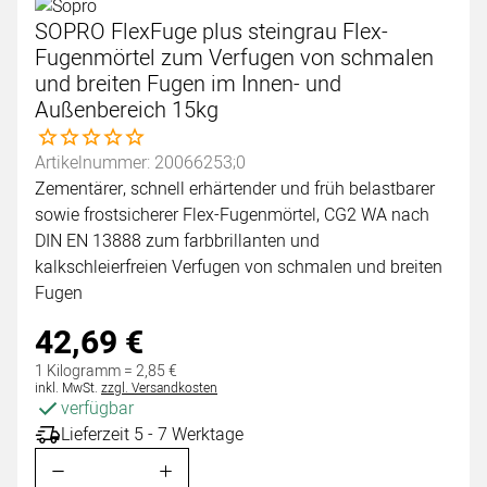
SOPRO FlexFuge plus steingrau Flex-
Fugenmörtel zum Verfugen von schmalen
und breiten Fugen im Innen- und
Außenbereich 15kg
Noch keine Bewertungen abgegeben
Artikelnummer: 20066253;0
Zementärer, schnell erhärtender und früh belastbarer
sowie frostsicherer Flex-Fugenmörtel, CG2 WA nach
DIN EN 13888 zum farbbrillanten und
kalkschleierfreien Verfugen von schmalen und breiten
Fugen
42
,
69
€
1 Kilogramm =
2
,
85
€
Steuerhinweis:
inkl. MwSt.
zzgl. Versandkosten
verfügbar
Lieferzeit 5 - 7 Werktage