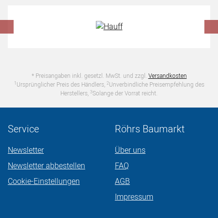
Hersteller überspringen
* Preisangaben inkl. gesetzl. MwSt. und zzgl.
Versandkosten
1
2
Ursprünglicher Preis des Händlers,
Unverbindliche Preisempfehlung des
3
Herstellers,
Solange der Vorrat reicht.
Service
Röhrs Baumarkt
Newsletter
Über uns
Newsletter abbestellen
FAQ
Cookie-Einstellungen
AGB
Impressum