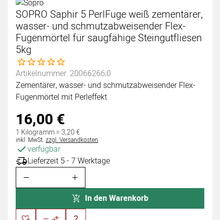
SOPRO Saphir 5 PerlFuge weiß zementärer,
wasser- und schmutzabweisender Flex-
Fugenmörtel für saugfähige Steingutfliesen
5kg
Noch keine Bewertungen abgegeben
Artikelnummer: 20066266;0
Zementärer, wasser- und schmutzabweisender Flex-
Fugenmörtel mit Perleffekt
16
,
00
€
1 Kilogramm =
3
,
20
€
Steuerhinweis:
inkl. MwSt.
zzgl. Versandkosten
verfügbar
Lieferzeit 5 - 7 Werktage
In den Warenkorb