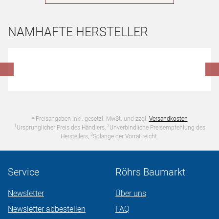
NAMHAFTE HERSTELLER
Hersteller überspringen
* Preisangaben inkl. gesetzl. MwSt. und zzgl.
Versandkosten
1
2
Ursprünglicher Preis des Händlers,
Unverbindliche Preisempfehlung des
3
Herstellers,
Solange der Vorrat reicht.
Service
Röhrs Baumarkt
Newsletter
Über uns
Newsletter abbestellen
FAQ