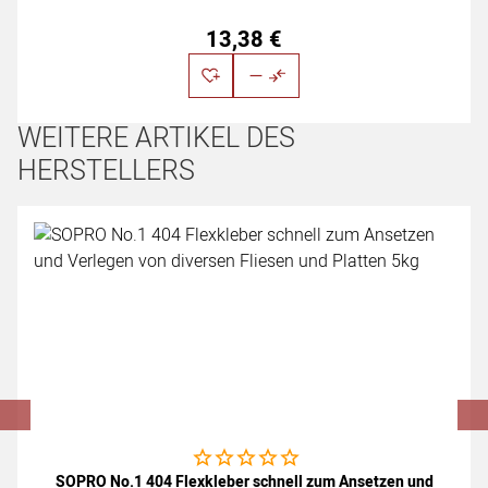
13
,
38
€
WEITERE ARTIKEL DES
HERSTELLERS
Artikel überspringen
Noch keine Bewertungen abgegeben
SOPRO No.1 404 Flexkleber schnell zum Ansetzen und