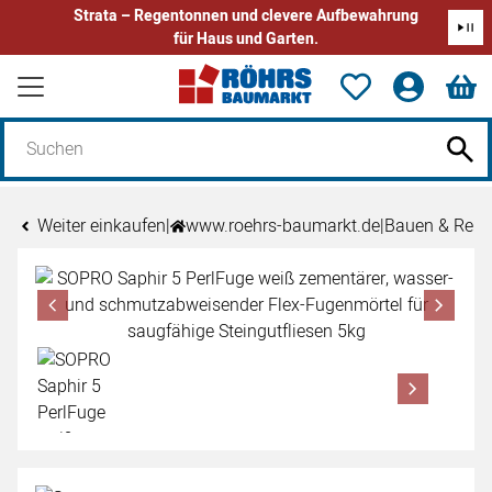
Strata – Regentonnen und clevere Aufbewahrung
für Haus und Garten.
Zum Hauptinhalt springen
Weiter einkaufen
|
www.roehrs-baumarkt.de
|
Bauen & Reno
Produktgalerie
Zur Kaufbox springen