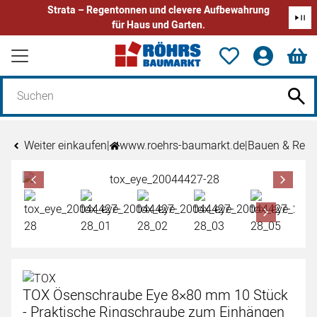
Strata – Regentonnen und clevere Aufbewahrung
für Haus und Garten.
Zum Hauptinhalt springen
Weiter einkaufen
|
www.roehrs-baumarkt.de
|
Bauen & Reno
Produktgalerie
Zur Kaufbox springen
TOX Ösenschraube Eye 8×80 mm 10 Stück
- Praktische Ringschraube zum Einhängen