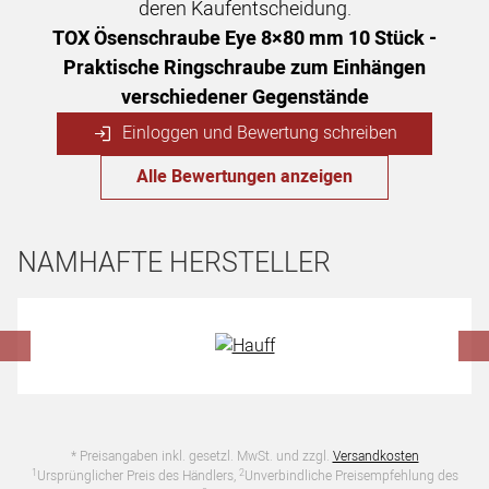
deren Kaufentscheidung.
TOX Ösenschraube Eye 8×80 mm 10 Stück -
Praktische Ringschraube zum Einhängen
verschiedener Gegenstände
Einloggen und Bewertung schreiben
Alle Bewertungen anzeigen
NAMHAFTE HERSTELLER
Hersteller überspringen
* Preisangaben inkl. gesetzl. MwSt. und zzgl.
Versandkosten
1
2
Ursprünglicher Preis des Händlers,
Unverbindliche Preisempfehlung des