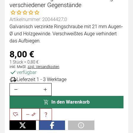
verschiedener Gegenstände
Noch keine Bewertungen abgegeben
Artikelnummer: 20044427;0
Galvanisch verzinkte Ringschraube mit 21 mm Augen-
Ø und Holzgewinde. Verschweißtes Auge verhindert
das Aufbiegen.
8
,
00
€
1 Stück =
0
,
80
€
Steuerhinweis:
inkl. MwSt.
zzgl. Versandkosten
verfügbar
Lieferzeit 1 - 3 Werktage
In den Warenkorb