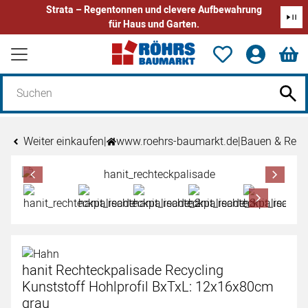
Strata – Regentonnen und clevere Aufbewahrung
für Haus und Garten.
Zum Hauptinhalt springen
Weiter einkaufen
|
www.roehrs-baumarkt.de
|
Bauen & Reno
Produktgalerie
Zur Kaufbox springen
hanit Rechteckpalisade Recycling
Kunststoff Hohlprofil BxTxL: 12x16x80cm
grau