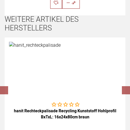
WEITERE ARTIKEL DES
HERSTELLERS
Artikel überspringen
Noch keine Bewertungen abgegeben
hanit Rechteckpalisade Recycling Kunststoff Hohlprofil
BxTxL: 16x24x80cm braun