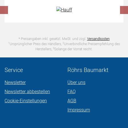
* Preisangaben inkl. gesetzl. MwSt. und zzgl.
Versandkosten
1
2
Ursprünglicher Preis des Händlers,
Unverbindliche Preisempfehlung des
3
Herstellers,
Solange der Vorrat reicht.
Service
Röhrs Baumarkt
Newsletter
Über uns
Newsletter abbestellen
FAQ
Cookie-Einstellungen
AGB
Impressum