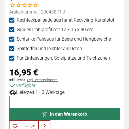
Noch keine Bewertungen abgegeben
Artikelnummer: 20043871;0
Rechteckpalisade aus hanit Recycling-Kunststoff
Graues Hohlprofil mit 12 x 16 x 80 cm
Schlanke Palisade für Beete und Hangbereiche
Splitterfrei und leichter als Beton
Für Einfassungen, Spielplätze und Teichzonen
16
,
95
€
Steuerhinweis:
inkl. MwSt.
zzgl. Versandkosten
verfügbar
Lieferzeit 1 - 3 Werktage
In den Warenkorb