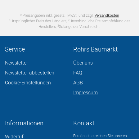
* Preisangaben inkl. gesetzl. MwSt. und zzgl.
Versandkosten
1
2
Ursprünglicher Preis des Händlers,
Unverbindliche Preisempfehlung des
3
Herstellers,
Solange der Vorrat reicht.
Service
Röhrs Baumarkt
Newsletter
Über uns
Newsletter abbestellen
FAQ
Cookie-Einstellungen
AGB
Impressum
Informationen
Kontakt
Widerruf
Persönlich erreichen Sie unseren