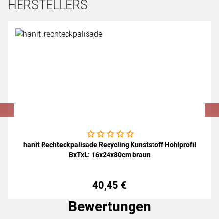
HERSTELLERS
Artikel überspringen
Noch keine Bewertungen abgegeben
hanit Rechteckpalisade Recycling Kunststoff Hohlprofil
BxTxL: 16x24x80cm braun
40
,
45
€
Bewertungen