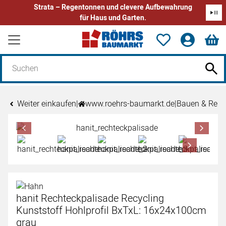
Strata – Regentonnen und clevere Aufbewahrung
für Haus und Garten.
Zum Hauptinhalt springen
Weiter einkaufen
|
www.roehrs-baumarkt.de
|
Bauen & Reno
Produktgalerie
Zur Kaufbox springen
hanit Rechteckpalisade Recycling
Kunststoff Hohlprofil BxTxL: 16x24x100cm
grau