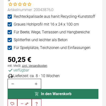
Noch keine Bewertungen abgegeben
Artikelnummer: 20043876;0
Rechteckpalisade aus hanit Recycling-Kunststoff
Graues Hohlprofil mit 16 x 24 x 100 cm
Für Beete, Wege, Terrassen und Hangbereiche
Splitterfrei und leichter als Beton
Für Spielplätze, Teichzonen und Einfassungen
50
,
25
€
Steuerhinweis:
inkl. MwSt.
zzgl. Versandkosten
verfügbar
Lieferzeit: ca. 8 - 10 Wochen
In den Warenkorb