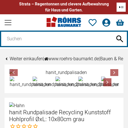
Strata – Regentonnen und clevere Aufbewahrung
für Haus und Garten.
Zum Hauptinhalt springen
Weiter einkaufen
|
www.roehrs-baumarkt.de
|
Bauen & Reno
Produktgalerie
Zur Kaufbox springen
hanit Rundpalisade Recycling Kunststoff
Hohlprofil ØxL: 10x80cm grau
Noch keine Bewertungen abgegeben