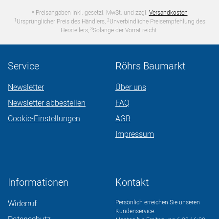
* Preisangaben inkl. gesetzl. MwSt. und zzgl.
Versandkosten
1
2
Ursprünglicher Preis des Händlers,
Unverbindliche Preisempfehlung des
3
Herstellers,
Solange der Vorrat reicht.
Service
Röhrs Baumarkt
Newsletter
Über uns
Newsletter abbestellen
FAQ
Cookie-Einstellungen
AGB
Impressum
Informationen
Kontakt
Widerruf
Persönlich erreichen Sie unseren
Kundenservice: