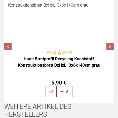
Noch keine Bewertungen abgegeben
hanit Brettprofil Recycling Kunststoff
Konstruktionsbrett BxHxL: 3x6x140cm grau
5
,
90
€
WEITERE ARTIKEL DES
HERSTELLERS
Artikel überspringen