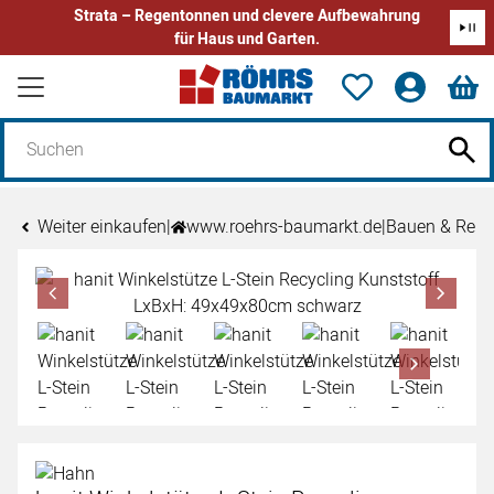
Strata – Regentonnen und clevere Aufbewahrung
für Haus und Garten.
Zum Hauptinhalt springen
Weiter einkaufen
|
www.roehrs-baumarkt.de
|
Bauen & Reno
Produktgalerie
Zur Kaufbox springen