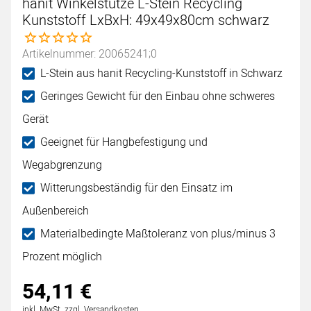
hanit Winkelstütze L-Stein Recycling
Kunststoff LxBxH: 49x49x80cm schwarz
Noch keine Bewertungen abgegeben
Artikelnummer: 20065241;0
L-Stein aus hanit Recycling-Kunststoff in Schwarz
Geringes Gewicht für den Einbau ohne schweres
Gerät
Geeignet für Hangbefestigung und
Wegabgrenzung
Witterungsbeständig für den Einsatz im
Außenbereich
Materialbedingte Maßtoleranz von plus/minus 3
Prozent möglich
54
,
11
€
Steuerhinweis:
inkl. MwSt.
zzgl. Versandkosten