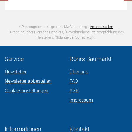
* Preisangaben inkl. gesetzl. MwSt. und zzgl.
Versandkosten
1
2
Ursprünglicher Preis des Händlers,
Unverbindliche Preisempfehlung des
3
Herstellers,
Solange der Vorrat reicht.
Service
Röhrs Baumarkt
Newsletter
Über uns
Newsletter abbestellen
FAQ
Cookie-Einstellungen
AGB
Impressum
Informationen
Kontakt