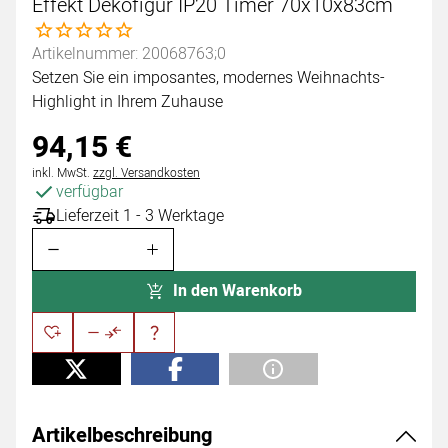
Effekt Dekofigur IP20 Timer 70x10x83cm
Noch keine Bewertungen abgegeben
Artikelnummer: 20068763;0
Setzen Sie ein imposantes, modernes Weihnachts-
Highlight in Ihrem Zuhause
94
,
15
€
Steuerhinweis:
inkl. MwSt.
zzgl. Versandkosten
verfügbar
Lieferzeit 1 - 3 Werktage
In den Warenkorb
Artikelbeschreibung