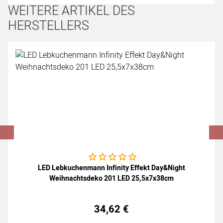
WEITERE ARTIKEL DES
HERSTELLERS
Artikel überspringen
Noch keine Bewertungen abgegeben
LED Lebkuchenmann Infinity Effekt Day&Night
Weihnachtsdeko 201 LED 25,5x7x38cm
34
,
62
€