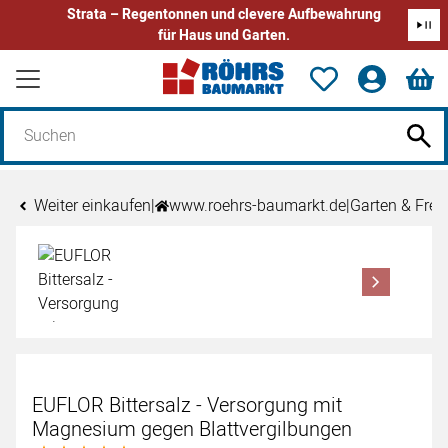
Strata – Regentonnen und clevere Aufbewahrung
für Haus und Garten.
Zum Hauptinhalt springen
Weiter einkaufen
|
www.roehrs-baumarkt.de
|
Garten & Freiz
Produktgalerie
Zur Kaufbox springen
EUFLOR Bittersalz - Versorgung mit
Magnesium gegen Blattvergilbungen