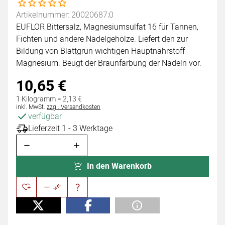
Noch keine Bewertungen abgegeben
Artikelnummer: 20020687;0
EUFLOR Bittersalz, Magnesiumsulfat 16 für Tannen,
Fichten und andere Nadelgehölze. Liefert den zur
Bildung von Blattgrün wichtigen Hauptnährstoff
Magnesium. Beugt der Braunfärbung der Nadeln vor.
10
,
65
€
1 Kilogramm =
2
,
13
€
Steuerhinweis:
inkl. MwSt.
zzgl. Versandkosten
verfügbar
Lieferzeit 1 - 3 Werktage
In den Warenkorb