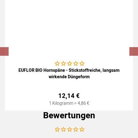
Noch keine Bewertungen abgegeben
EUFLOR BIO Hornspäne - Stickstoffreiche, langsam
wirkende Düngeform
12
,
14
€
1 Kilogramm =
4
,
86
€
Bewertungen
Noch keine Bewertungen abgegeben