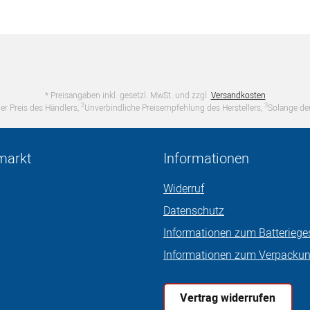
* Preisangaben inkl. gesetzl. MwSt. und zzgl.
Versandkosten
2
3
er Preis des Händlers,
Unverbindliche Preisempfehlung des Herstellers,
Solange der
markt
Informationen
Widerruf
Datenschutz
Informationen zum Batteriege
Informationen zum Verpacku
Vertrag widerrufen