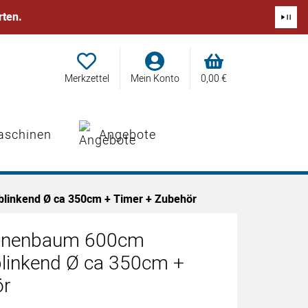
rten.
Merkzettel
Mein Konto
0,
00
€
Angebote
aschinen
linkend Ø ca 350cm + Timer + Zubehör
annenbaum 600cm
linkend Ø ca 350cm +
ör
abgegeben