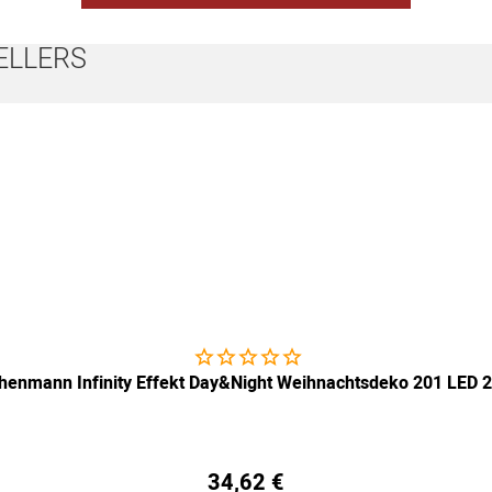
ELLERS
Noch keine Bewertungen abgegeben
henmann Infinity Effekt Day&Night Weihnachtsdeko 201 LED 
34
,
62
€