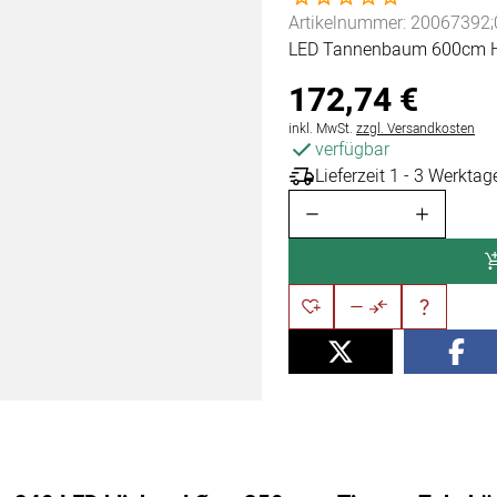
Artikelnummer: 20067392;
LED Tannenbaum 600cm Hö
172
,
74
€
Steuerhinweis:
inkl. MwSt.
zzgl. Versandkosten
verfügbar
Lieferzeit 1 - 3 Werktag