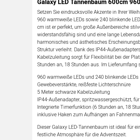
Galaxy LED Tannenbaum 600cm 960+
Setzen Sie eindrucksvolle Akzente in Ihrer W
960 warmweiße LEDs sowie 240 blinkende LEDs,
cm ist er perfekt, um große Außenbereiche stil
widerstandsfähig sind und eine lange Lebensda
harmonisches und ästhetisches Erscheinungsbil
Struktur verleiht. Dank des IP44-Außenadapter
Kabelzuleitung sorgt für Flexibilität bei der 
Stunden an, 18 Stunden aus. Im Lieferumfang 
960 warmweiße LEDs und 240 blinkende LEDs
Gewebeverstärkte, reißfeste Lichterschnüre
5 Meter schwarze Kabelzuleitung
IP44-Außenadapter, spritzwassergeschützt, fü
Integrierte Timerfunktion (6 Stunden an, 18 St
inklusive Haken zum Aufhängen an Fahnenma
Dieser Galaxy LED-Tannenbaum ist ideal für ei
festliche Atmosphäre für die Adventszeit.