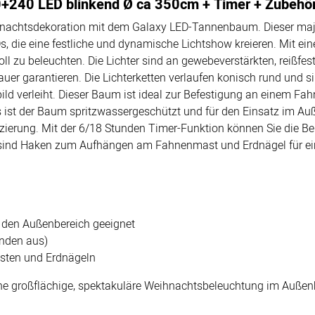
240 LED blinkend Ø ca 350cm + Timer + Zubehö
eihnachtsdekoration mit dem Galaxy LED-Tannenbaum. Dieser maj
 die eine festliche und dynamische Lichtshow kreieren. Mit e
voll zu beleuchten. Die Lichter sind an gewebeverstärkten, reißf
uer garantieren. Die Lichterketten verlaufen konisch rund und 
d verleiht. Dieser Baum ist ideal zur Befestigung an einem Fah
s ist der Baum spritzwassergeschützt und für den Einsatz im Auß
Platzierung. Mit der 6/18 Stunden Timer-Funktion können Sie die 
sind Haken zum Aufhängen am Fahnenmast und Erdnägel für eine
r den Außenbereich geeignet
unden aus)
sten und Erdnägeln
ne großflächige, spektakuläre Weihnachtsbeleuchtung im Außenbe