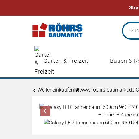
Stra
Zum Hauptinhalt springen
Garten & Freizeit
Bauen & R
Weiter einkaufen
|
www.roehrs-baumarkt.de
|
G
Produktgalerie
Zur Kaufbox springen