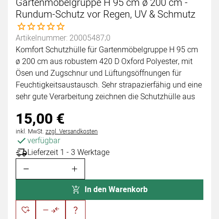
Gartenmöbelgruppe H 95 cm ø 200 cm -
Rundum-Schutz vor Regen, UV & Schmutz
Noch keine Bewertungen abgegeben
Artikelnummer: 20005487;0
Komfort Schutzhülle für Gartenmöbelgruppe H 95 cm
ø 200 cm aus robustem 420 D Oxford Polyester, mit
Ösen und Zugschnur und Lüftungsöffnungen für
Feuchtigkeitsaustausch. Sehr strapazierfähig und eine
sehr gute Verarbeitung zeichnen die Schutzhülle aus
15
,
00
€
Steuerhinweis:
inkl. MwSt.
zzgl. Versandkosten
verfügbar
Lieferzeit 1 - 3 Werktage
In den Warenkorb