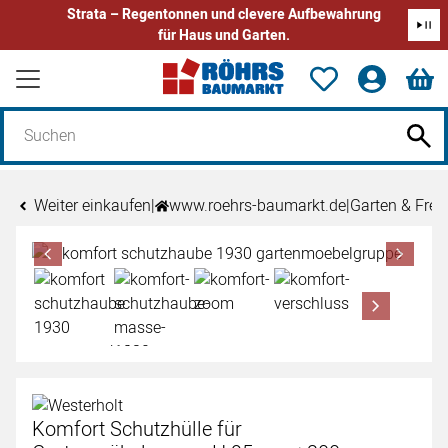
Strata – Regentonnen und clevere Aufbewahrung
für Haus und Garten.
Zum Hauptinhalt springen
Weiter einkaufen
|
www.roehrs-baumarkt.de
|
Garten & Freiz
Produktgalerie
Zur Kaufbox springen
Komfort Schutzhülle für