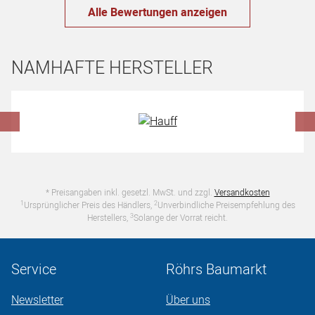
Alle Bewertungen anzeigen
NAMHAFTE HERSTELLER
Hersteller überspringen
* Preisangaben inkl. gesetzl. MwSt. und zzgl.
Versandkosten
1
2
Ursprünglicher Preis des Händlers,
Unverbindliche Preisempfehlung des
3
Herstellers,
Solange der Vorrat reicht.
Service
Röhrs Baumarkt
Newsletter
Über uns