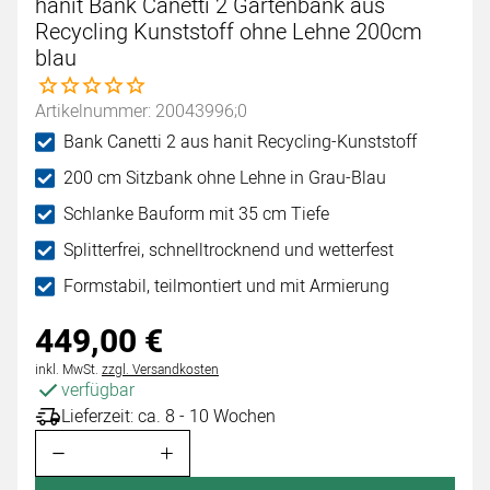
hanit Bank Canetti 2 Gartenbank aus
Recycling Kunststoff ohne Lehne 200cm
blau
Noch keine Bewertungen abgegeben
Artikelnummer: 20043996;0
Bank Canetti 2 aus hanit Recycling-Kunststoff
200 cm Sitzbank ohne Lehne in Grau-Blau
Schlanke Bauform mit 35 cm Tiefe
Splitterfrei, schnelltrocknend und wetterfest
Formstabil, teilmontiert und mit Armierung
449
,
00
€
Steuerhinweis:
inkl. MwSt.
zzgl. Versandkosten
verfügbar
Lieferzeit: ca. 8 - 10 Wochen