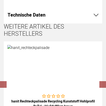
Technische Daten
WEITERE ARTIKEL DES
HERSTELLERS
Artikel überspringen
Noch keine Bewertungen abgegeben
hanit Rechteckpalisade Recycling Kunststoff Hohlprofil