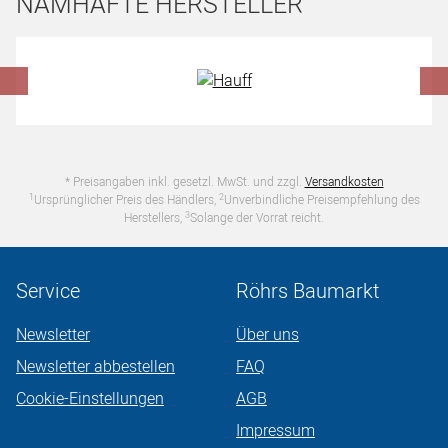
NAMHAFTE HERSTELLER
Hersteller überspringen
* Preisangaben inkl. gesetzl. MwSt. und zzgl.
Versandkosten
1
2
Ursprünglicher Preis des Händlers,
Unverbindliche Preisempfehlung des
3
Herstellers,
Solange der Vorrat reicht.
Service
Röhrs Baumarkt
Newsletter
Über uns
Newsletter abbestellen
FAQ
Cookie-Einstellungen
AGB
Impressum