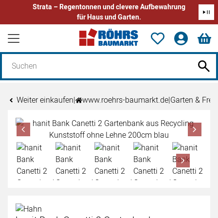
Strata – Regentonnen und clevere Aufbewahrung
für Haus und Garten.
Zum Hauptinhalt springen
Weiter einkaufen
|
www.roehrs-baumarkt.de
|
Garten & Freiz
Produktgalerie
Zur Kaufbox springen