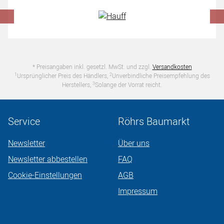
* Preisangaben inkl. gesetzl. MwSt. und zzgl.
Versandkosten
1
2
Ursprünglicher Preis des Händlers,
Unverbindliche Preisempfehlung des
3
Herstellers,
Solange der Vorrat reicht.
Service
Röhrs Baumarkt
Newsletter
Über uns
Newsletter abbestellen
FAQ
Cookie-Einstellungen
AGB
Impressum