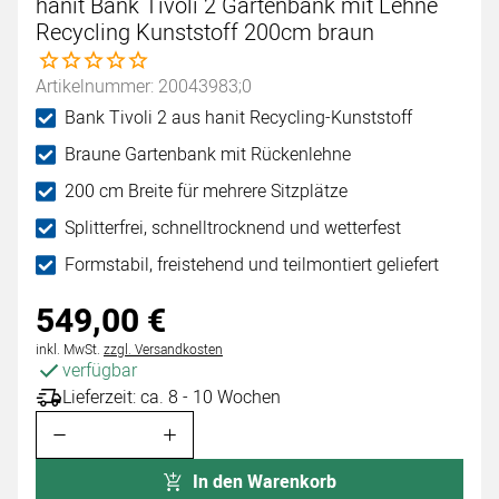
hanit Bank Tivoli 2 Gartenbank mit Lehne
Recycling Kunststoff 200cm braun
Noch keine Bewertungen abgegeben
Artikelnummer: 20043983;0
Bank Tivoli 2 aus hanit Recycling-Kunststoff
Braune Gartenbank mit Rückenlehne
200 cm Breite für mehrere Sitzplätze
Splitterfrei, schnelltrocknend und wetterfest
Formstabil, freistehend und teilmontiert geliefert
549
,
00
€
Steuerhinweis:
inkl. MwSt.
zzgl. Versandkosten
verfügbar
Lieferzeit: ca. 8 - 10 Wochen
In den Warenkorb