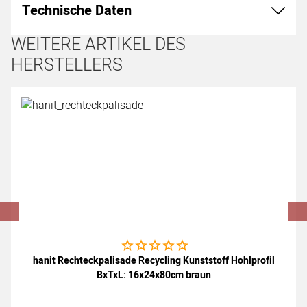
Technische Daten
WEITERE ARTIKEL DES
HERSTELLERS
Artikel überspringen
Noch keine Bewertungen abgegeben
hanit Rechteckpalisade Recycling Kunststoff Hohlprofil
BxTxL: 16x24x80cm braun