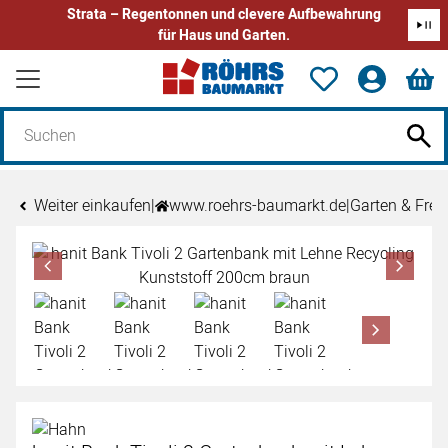
Strata – Regentonnen und clevere Aufbewahrung
für Haus und Garten.
Zum Hauptinhalt springen
Weiter einkaufen
|
www.roehrs-baumarkt.de
|
Garten & Freiz
Produktgalerie
Zur Kaufbox springen