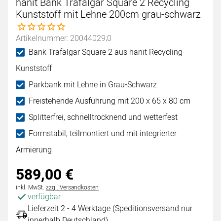
hanit Bank Trafalgar Square 2 Recycling
Kunststoff mit Lehne 200cm grau-schwarz
Noch keine Bewertungen abgegeben
Artikelnummer: 20044029;0
Bank Trafalgar Square 2 aus hanit Recycling-
Kunststoff
Parkbank mit Lehne in Grau-Schwarz
Freistehende Ausführung mit 200 x 65 x 80 cm
Splitterfrei, schnelltrocknend und wetterfest
Formstabil, teilmontiert und mit integrierter
Armierung
589
,
00
€
Steuerhinweis:
inkl. MwSt.
zzgl. Versandkosten
verfügbar
Lieferzeit 2 - 4 Werktage (Speditionsversand nur
innerhalb Deutschland)