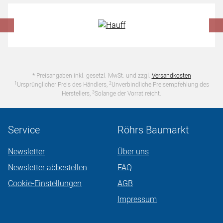
Hersteller überspringen
* Preisangaben inkl. gesetzl. MwSt. und zzgl.
Versandkosten
1
2
Ursprünglicher Preis des Händlers,
Unverbindliche Preisempfehlung des
3
Herstellers,
Solange der Vorrat reicht.
Service
Röhrs Baumarkt
Newsletter
Über uns
Newsletter abbestellen
FAQ
Cookie-Einstellungen
AGB
Impressum