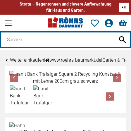
Strata – Regentonnen und clevere Aufbewahrung
für Haus und Garten.
Zum Hauptinhalt springen
Weiter einkaufen
|
www.roehrs-baumarkt.de
|
Garten & Freiz
Produktgalerie
Zur Kaufbox springen