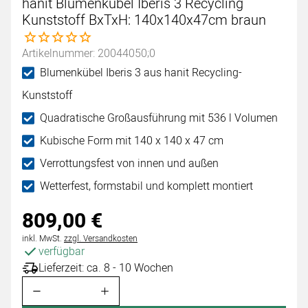
hanit Blumenkübel Iberis 3 Recycling
Kunststoff BxTxH: 140x140x47cm braun
Noch keine Bewertungen abgegeben
Artikelnummer: 20044050;0
Blumenkübel Iberis 3 aus hanit Recycling-
Kunststoff
Quadratische Großausführung mit 536 l Volumen
Kubische Form mit 140 x 140 x 47 cm
Verrottungsfest von innen und außen
Wetterfest, formstabil und komplett montiert
809
,
00
€
Steuerhinweis:
inkl. MwSt.
zzgl. Versandkosten
verfügbar
Lieferzeit: ca. 8 - 10 Wochen