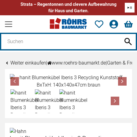
Strata – Regentonnen und clevere Aufbewahrung
für Haus und Garten.
Zum Hauptinhalt springen
Weiter einkaufen
|
www.roehrs-baumarkt.de
|
Garten & Freiz
Produktgalerie
Zur Kaufbox springen