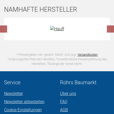
NAMHAFTE HERSTELLER
Hersteller überspringen
* Preisangaben inkl. gesetzl. MwSt. und zzgl.
Versandkosten
1
2
Ursprünglicher Preis des Händlers,
Unverbindliche Preisempfehlung des
3
Herstellers,
Solange der Vorrat reicht.
Service
Röhrs Baumarkt
Newsletter
Über uns
Newsletter abbestellen
FAQ
Cookie-Einstellungen
AGB