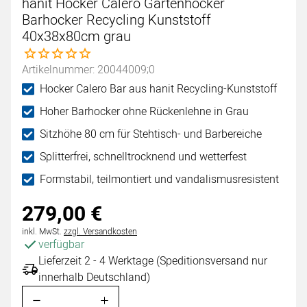
hanit Hocker Calero Gartenhocker
Barhocker Recycling Kunststoff
40x38x80cm grau
Noch keine Bewertungen abgegeben
Artikelnummer: 20044009;0
Hocker Calero Bar aus hanit Recycling-Kunststoff
Hoher Barhocker ohne Rückenlehne in Grau
Sitzhöhe 80 cm für Stehtisch- und Barbereiche
Splitterfrei, schnelltrocknend und wetterfest
Formstabil, teilmontiert und vandalismusresistent
279
,
00
€
Steuerhinweis:
inkl. MwSt.
zzgl. Versandkosten
verfügbar
Lieferzeit 2 - 4 Werktage (Speditionsversand nur
innerhalb Deutschland)