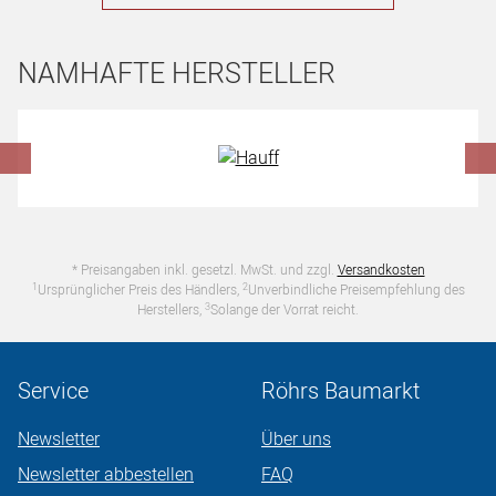
NAMHAFTE HERSTELLER
Hersteller überspringen
* Preisangaben inkl. gesetzl. MwSt. und zzgl.
Versandkosten
1
2
Ursprünglicher Preis des Händlers,
Unverbindliche Preisempfehlung des
3
Herstellers,
Solange der Vorrat reicht.
Service
Röhrs Baumarkt
Newsletter
Über uns
Newsletter abbestellen
FAQ