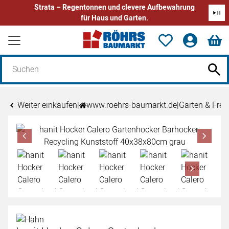
Strata – Regentonnen und clevere Aufbewahrung
für Haus und Garten.
Zum Hauptinhalt springen
Weiter einkaufen
|
www.roehrs-baumarkt.de
|
Garten & Freiz
Produktgalerie
Zur Kaufbox springen