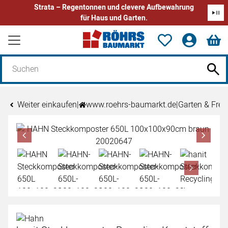
Strata – Regentonnen und clevere Aufbewahrung
für Haus und Garten.
Zum Hauptinhalt springen
Weiter einkaufen
|
www.roehrs-baumarkt.de
|
Garten & Freiz
Produktgalerie
Zur Kaufbox springen