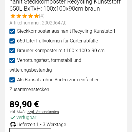
hanit Steckkomposter Recycling Kunststoff
650L BxTxH: 100x100x90cm braun
Bewertung: 5 von 5 (4 Bewertungen)
(4)
Artikelnummer: 20020647;0
Steckkomposter aus hanit Recycling-Kunststoff
650 Liter Füllvolumen für Gartenabfälle
Brauner Komposter mit 100 x 100 x 90 cm
Verrottungsfest, formstabil und
witterungsbeständig
Als Bausatz ohne Boden zum einfachen
Zusammenstecken
89
,
90
€
Steuerhinweis:
inkl. MwSt.
zzgl. Versandkosten
verfügbar
Lieferzeit 1 - 3 Werktage