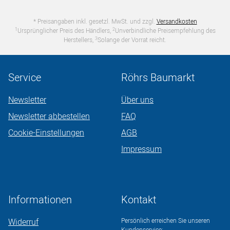
* Preisangaben inkl. gesetzl. MwSt. und zzgl.
Versandkosten
1
2
Ursprünglicher Preis des Händlers,
Unverbindliche Preisempfehlung des
3
Herstellers,
Solange der Vorrat reicht.
Service
Röhrs Baumarkt
Newsletter
Über uns
Newsletter abbestellen
FAQ
Cookie-Einstellungen
AGB
Impressum
Informationen
Kontakt
Widerruf
Persönlich erreichen Sie unseren