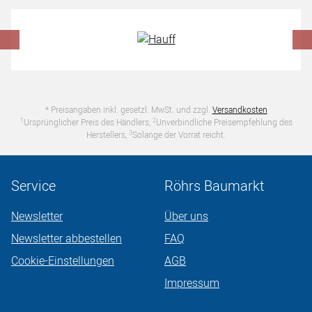
Hersteller überspringen
* Preisangaben inkl. gesetzl. MwSt. und zzgl.
Versandkosten
1
2
Ursprünglicher Preis des Händlers,
Unverbindliche Preisempfehlung des
3
Herstellers,
Solange der Vorrat reicht.
Service
Röhrs Baumarkt
Newsletter
Über uns
Newsletter abbestellen
FAQ
Cookie-Einstellungen
AGB
Impressum