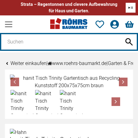
Strata – Regentonnen und clevere Aufbewahrung
für Haus und Garten.
Zum Hauptinhalt springen
Weiter einkaufen
|
www.roehrs-baumarkt.de
|
Garten & Freiz
Produktgalerie
Zur Kaufbox springen