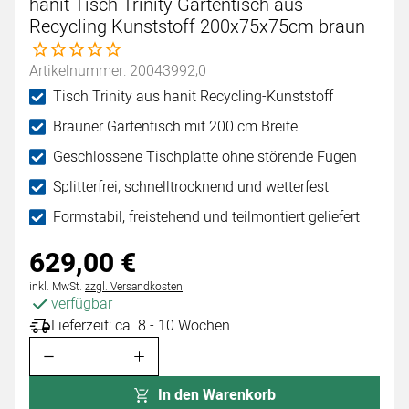
hanit Tisch Trinity Gartentisch aus
Recycling Kunststoff 200x75x75cm braun
Noch keine Bewertungen abgegeben
Artikelnummer: 20043992;0
Tisch Trinity aus hanit Recycling-Kunststoff
Brauner Gartentisch mit 200 cm Breite
Geschlossene Tischplatte ohne störende Fugen
Splitterfrei, schnelltrocknend und wetterfest
Formstabil, freistehend und teilmontiert geliefert
629
,
00
€
Steuerhinweis:
inkl. MwSt.
zzgl. Versandkosten
verfügbar
Lieferzeit: ca. 8 - 10 Wochen
In den Warenkorb