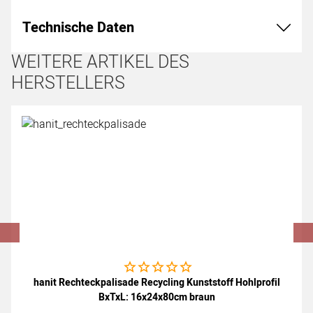
Technische Daten
WEITERE ARTIKEL DES
HERSTELLERS
Artikel überspringen
Noch keine Bewertungen abgegeben
hanit Rechteckpalisade Recycling Kunststoff Hohlprofil
BxTxL: 16x24x80cm braun