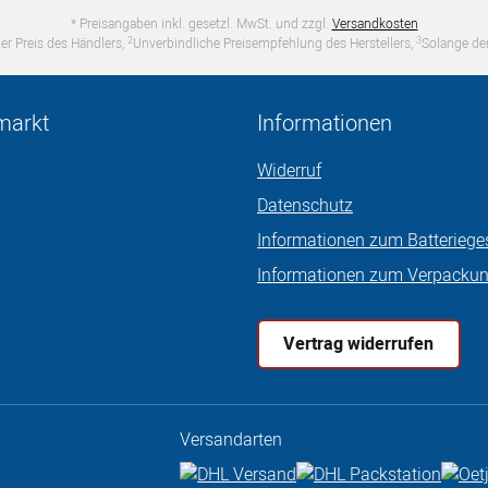
* Preisangaben inkl. gesetzl. MwSt. und zzgl.
Versandkosten
2
3
er Preis des Händlers,
Unverbindliche Preisempfehlung des Herstellers,
Solange der
markt
Informationen
Widerruf
Datenschutz
Informationen zum Batteriege
Informationen zum Verpacku
Vertrag widerrufen
Versandarten