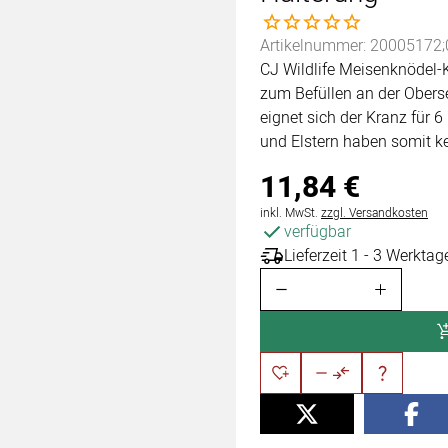
Noch keine Bewertungen 
Artikelnummer: 20005172;
CJ Wildlife Meisenknödel-K
zum Befüllen an der Obers
eignet sich der Kranz für 
und Elstern haben somit k
11
,
84
€
Steuerhinweis:
inkl. MwSt.
zzgl. Versandkosten
verfügbar
Lieferzeit 1 - 3 Werktag