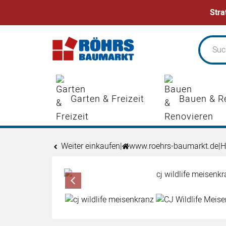
Stra
Zum Hauptinhalt springen
Garten & Freizeit
Bauen & R
Weiter einkaufen
|
www.roehrs-baumarkt.de
|
H
Produktgalerie
Zur Kaufbox springen