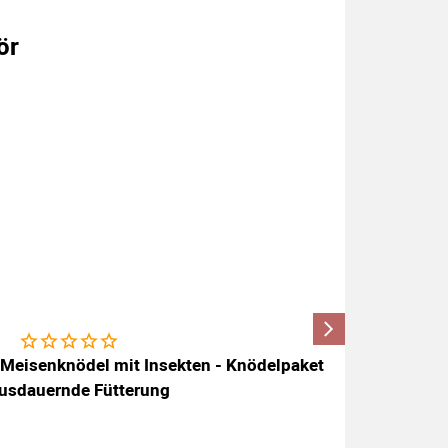
ör
Noch keine Bewertungen abgegeben
 Meisenknödel mit Insekten - Knödelpaket
ausdauernde Fütterung