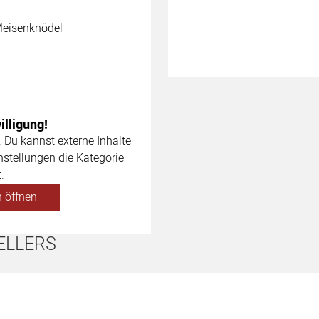
 Meisenknödel
lligung!
. Du kannst externe Inhalte
nstellungen die Kategorie
.
 öffnen
ELLERS