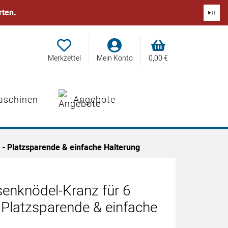
rten.
Merkzettel
Mein Konto
0,
00
€
aschinen
Angebote
 - Platzsparende & einfache Halterung
senknödel-Kranz für 6
 Platzsparende & einfache