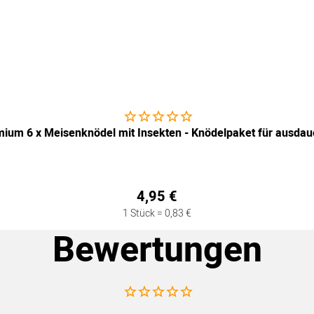
Noch keine Bewertungen abgegeben
emium 6 x Meisenknödel mit Insekten - Knödelpaket für ausdau
4
,
95
€
1 Stück =
0
,
83
€
Bewertungen
Noch keine Bewertungen abgegeben