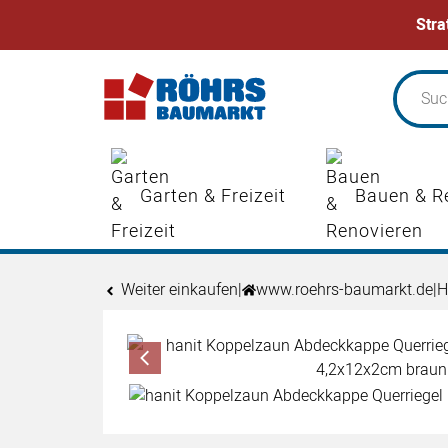
Stra
Zum Hauptinhalt springen
Garten & Freizeit
Bauen & R
Weiter einkaufen
|
www.roehrs-baumarkt.de
|
H
Produktgalerie
Zur Kaufbox springen