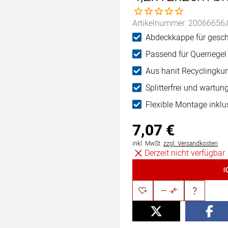
Noch keine Bewertungen 
Artikelnummer: 20066656;
Abdeckkappe für geschn
Passend für Querriege
Aus hanit Recyclingkuns
Splitterfrei und wartung
Flexible Montage inklu
7
,
07
€
Steuerhinweis:
inkl. MwSt.
zzgl. Versandkosten
Derzeit nicht verfügbar