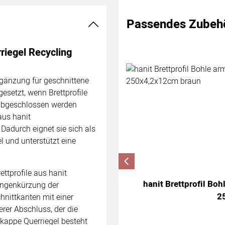
Passendes Zubeh
Zubehör überspringen
iegel Recycling
rgänzung für geschnittene
esetzt, wenn Brettprofile
 abgeschlossen werden
aus hanit
 Dadurch eignet sie sich als
l und unterstützt eine
ettprofile aus hanit
hanit Brettprofil Bo
ängenkürzung der
2
chnittkanten mit einer
rer Abschluss, der die
kkappe Querriegel besteht