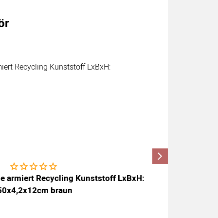
ör
Noch keine Bewertungen abgegeben
hle armiert Recycling Kunststoff LxBxH:
50x4,2x12cm braun