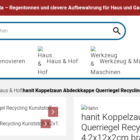
ta – Regentonnen und clevere Aufbewahrung für Haus und Ga
enovieren
Haus & Hof
Werkzeug & M
aus & Hof
|
hanit Koppelzaun Abdeckkappe Querriegel Recyclin
hanit Koppelz
Querriegel Recy
4,2x12x2cm br