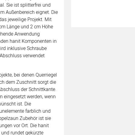
 Sie ist splitterfrei und
 im Außenbereich eignet. Die
as jeweilige Projekt. Mit
2 cm Länge und 2 cm Höhe
prechende Anwendung
nden hanit Komponenten in
ird inklusive Schraube
n Abschluss verwendet
jekte, bei denen Querriegel
ach dem Zuschnitt sorgt die
bschluss der Schnittkante.
en eingesetzt werden, wenn
ünscht ist. Die
nelemente farblich und
ppelzaun Zubehör ist sie
ungen vor Ort. Die hanit
 und rundet gekürzte