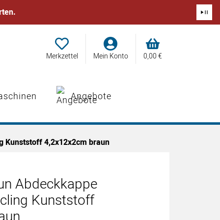
rten.
Merkzettel
Mein Konto
0,
00
€
aschinen
Angebote
g Kunststoff 4,2x12x2cm braun
aun Abdeckkappe
cling Kunststoff
aun