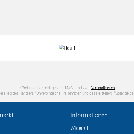
* Preisangaben inkl. gesetzl. MwSt. und zzgl.
Versandkosten
2
3
er Preis des Händlers,
Unverbindliche Preisempfehlung des Herstellers,
Solange der
markt
Informationen
Widerruf