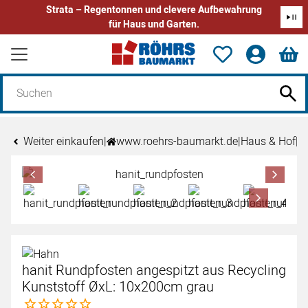
Strata – Regentonnen und clevere Aufbewahrung
für Haus und Garten.
Zum Hauptinhalt springen
Weiter einkaufen
|
www.roehrs-baumarkt.de
|
Haus & Hof
|
h
Produktgalerie
Zur Kaufbox springen
hanit Rundpfosten angespitzt aus Recycling
Kunststoff ØxL: 10x200cm grau
Noch keine Bewertungen abgegeben