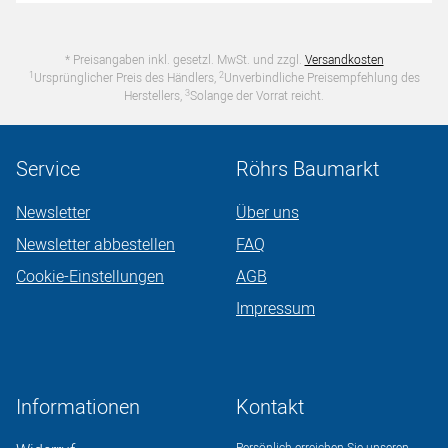
* Preisangaben inkl. gesetzl. MwSt. und zzgl.
Versandkosten
1
2
Ursprünglicher Preis des Händlers,
Unverbindliche Preisempfehlung des
3
Herstellers,
Solange der Vorrat reicht.
Service
Röhrs Baumarkt
Newsletter
Über uns
Newsletter abbestellen
FAQ
Cookie-Einstellungen
AGB
Impressum
Informationen
Kontakt