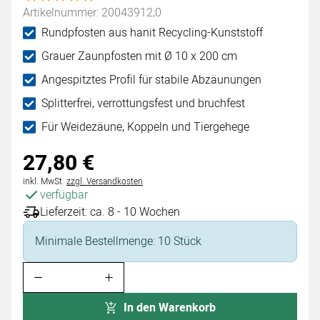
Artikelnummer: 20043912;0
Rundpfosten aus hanit Recycling-Kunststoff
Grauer Zaunpfosten mit Ø 10 x 200 cm
Angespitztes Profil für stabile Abzäunungen
Splitterfrei, verrottungsfest und bruchfest
Für Weidezäune, Koppeln und Tiergehege
27
,
80
€
Steuerhinweis:
inkl. MwSt.
zzgl. Versandkosten
verfügbar
Lieferzeit: ca. 8 - 10 Wochen
Minimale Bestellmenge: 10 Stück
In den Warenkorb