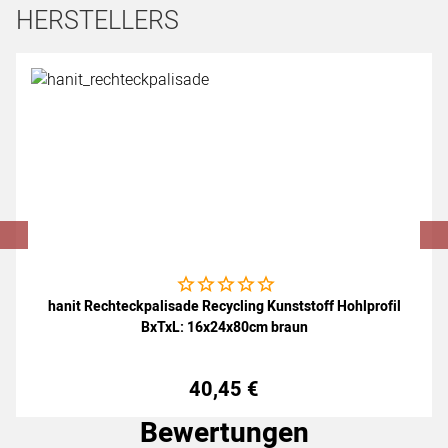
HERSTELLERS
Artikel überspringen
Noch keine Bewertungen abgegeben
hanit Rechteckpalisade Recycling Kunststoff Hohlprofil
BxTxL: 16x24x80cm braun
40
,
45
€
Bewertungen