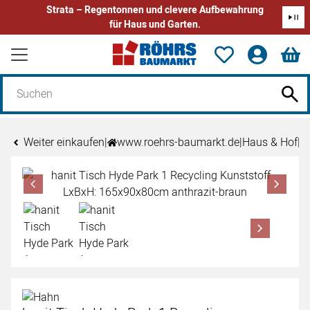
Strata – Regentonnen und clevere Aufbewahrung
für Haus und Garten.
Zum Hauptinhalt springen
Weiter einkaufen
|
www.roehrs-baumarkt.de
|
Haus & Hof
|
h
Produktgalerie
Zur Kaufbox springen