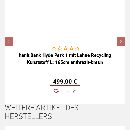
Noch keine Bewertungen abgegeben
hanit Bank Hyde Park 1 mit Lehne Recycling
Kunststoff L: 165cm anthrazit-braun
499
,
00
€
WEITERE ARTIKEL DES
HERSTELLERS
Artikel überspringen