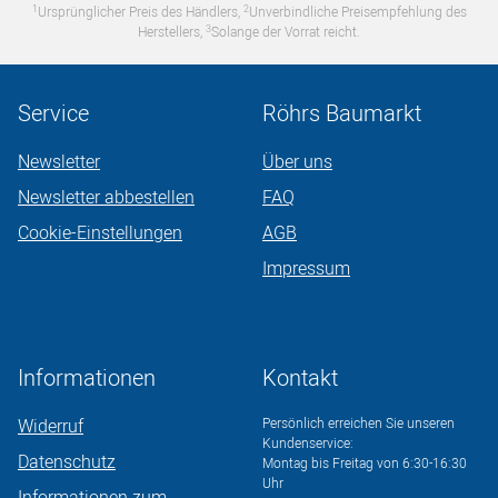
1
2
Ursprünglicher Preis des Händlers,
Unverbindliche Preisempfehlung des
3
Herstellers,
Solange der Vorrat reicht.
Service
Röhrs Baumarkt
Newsletter
Über uns
Newsletter abbestellen
FAQ
Cookie-Einstellungen
AGB
Impressum
Informationen
Kontakt
Widerruf
Persönlich erreichen Sie unseren
Kundenservice:
Datenschutz
Montag bis Freitag von 6:30-16:30
Uhr