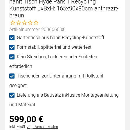
hanit Tisch Hyde Park 1 Recycling
Kunststoff LxBxH: 165x90x80cm anthrazit-
braun
Noch keine Bewertungen abgegeben
Artikelnummer: 20066660;0
Gartentisch aus hanit Recycling-Kunststoff
Formstabil, splitterfrei und wetterfest
Kein Streichen, Lackieren oder Schleifen
erforderlich
Tischenden zur Unterfahrung mit Rollstuhl
geeignet
Lieferung als Bausatz inklusive Montageanleitung
und Material
599
,
00
€
Steuerhinweis:
inkl. MwSt.
zzgl. Versandkosten