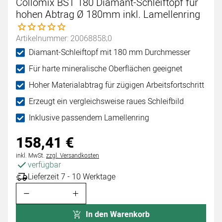
Collomix BST 180 Diamant-Schleiftopf für
hohen Abtrag Ø 180mm inkl. Lamellenring
Noch keine Bewertungen abgegeben
Artikelnummer: 20068858;0
Diamant-Schleiftopf mit 180 mm Durchmesser
Für harte mineralische Oberflächen geeignet
Hoher Materialabtrag für zügigen Arbeitsfortschritt
Erzeugt ein vergleichsweise raues Schleifbild
Inklusive passendem Lamellenring
158
,
41
€
Steuerhinweis:
inkl. MwSt.
zzgl. Versandkosten
verfügbar
Lieferzeit 7 - 10 Werktage
In den Warenkorb