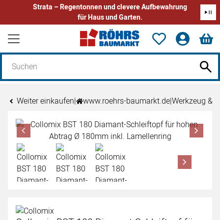
Strata – Regentonnen und clevere Aufbewahrung
für Haus und Garten.
Zum Hauptinhalt springen
Weiter einkaufen
|
www.roehrs-baumarkt.de
|
Werkzeug & 
Produktgalerie
Zur Kaufbox springen