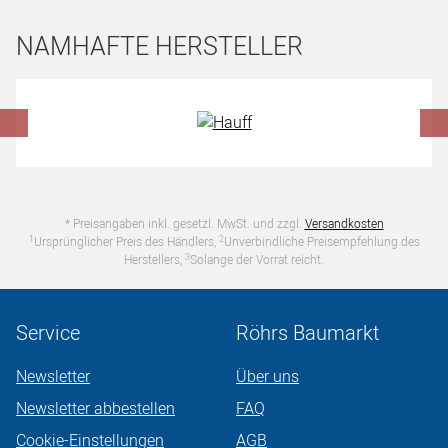
NAMHAFTE HERSTELLER
Hersteller überspringen
* Preisangaben inkl. gesetzl. MwSt. und zzgl.
Versandkosten
1
2
Ursprünglicher Preis des Händlers,
Unverbindliche Preisempfehlung des
3
Herstellers,
Solange der Vorrat reicht.
Service
Röhrs Baumarkt
Newsletter
Über uns
Newsletter abbestellen
FAQ
Cookie-Einstellungen
AGB