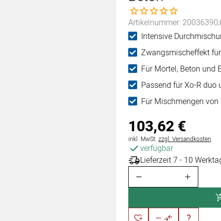
Noch keine Bewertungen 
Artikelnummer: 20036390;
Intensive Durchmisch
Zwangsmischeffekt für
Für Mörtel, Beton und 
Passend für Xo-R duo 
Für Mischmengen von 2
103
,
62
€
Steuerhinweis:
inkl. MwSt.
zzgl. Versandkosten
verfügbar
Lieferzeit 7 - 10 Werkta