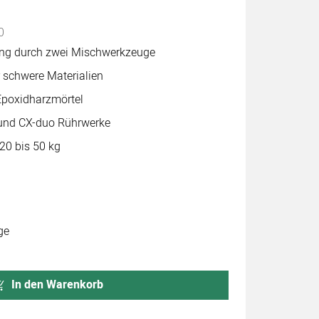
abgegeben
0
ung durch zwei Mischwerkzeuge
 schwere Materialien
Epoxidharzmörtel
und CX-duo Rührwerke
0 bis 50 kg
ge
In den Warenkorb