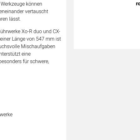
r
e Werkzeuge können
eneinander vertauscht
en lässt.
 Rührwerke Xo-R duo und CX-
einer Länge von 547 mm ist
ruchsvolle Mischaufgaben
terstützt eine
esonders für schwere,
rwerke