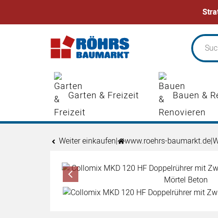
Stra
Zum Hauptinhalt springen
Garten & Freizeit
Bauen & R
Weiter einkaufen
|
www.roehrs-baumarkt.de
|
W
Produktgalerie
Zur Kaufbox springen