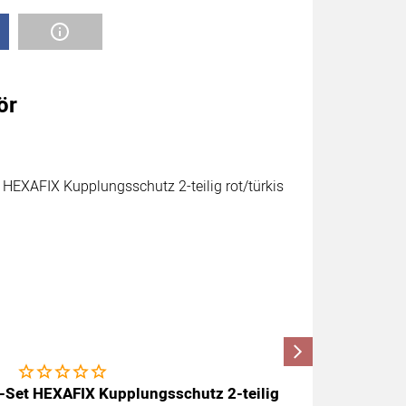
ör
Noch keine Bewertungen abgegeben
-Set HEXAFIX Kupplungsschutz 2-teilig