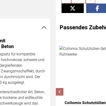
Passendes Zubeh
Zubehör überspringen
mit
 Beton
gsatz für kompatible
r hochviskose, schwere und
ndergreifenden
 Zwangsmischeffekt, durch
siv durchmischt wird. Der
0 kg ausgelegt.
terschiedlicher Art, Beton,
e trockene und erdfeuchte
Collomix Schutztüllen
ischwerkzeuge wird das