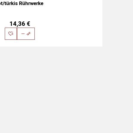
ot/türkis Rührwerke
14
,
36
€