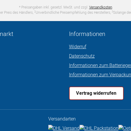
* Preisangaben inkl. gesetzl. MwSt. und zzgl.
Versandkosten
2
3
er Preis des Händlers,
Unverbindliche Preisempfehlung des Herstellers,
Solange der
markt
Informationen
Widerruf
Datenschutz
Informationen zum Batteriege
Informationen zum Verpacku
Vertrag widerrufen
Versandarten