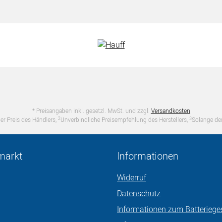
* Preisangaben inkl. gesetzl. MwSt. und zzgl.
Versandkosten
2
3
er Preis des Händlers,
Unverbindliche Preisempfehlung des Herstellers,
Solange der
markt
Informationen
Widerruf
Datenschutz
Informationen zum Batteriege