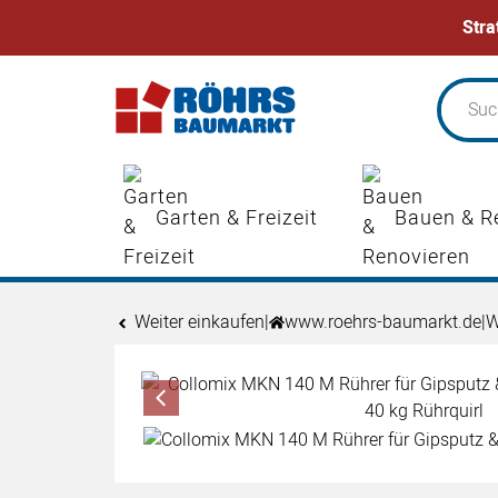
Stra
Zum Hauptinhalt springen
Garten & Freizeit
Bauen & R
Weiter einkaufen
|
www.roehrs-baumarkt.de
|
W
Produktgalerie
Zur Kaufbox springen