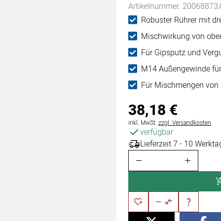
Artikelnummer: 20068873;
Robuster Rührer mit dr
Mischwirkung von obe
Für Gipsputz und Verg
M14 Außengewinde für
Für Mischmengen von 2
38
,
18
€
Steuerhinweis:
inkl. MwSt.
zzgl. Versandkosten
verfügbar
Lieferzeit 7 - 10 Werkta