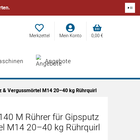
rten.
Merkzettel
Mein Konto
0,
00
€
aschinen
Angebote
z & Vergussmörtel M14 20–40 kg Rührquirl
40 M Rührer für Gipsputz
l M14 20–40 kg Rührquirl
abgegeben