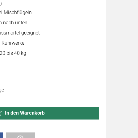
0
ei Mischflügeln
n nach unten
ussmörtel geeignet
 Rührwerke
0 bis 40 kg
ge
In den Warenkorb