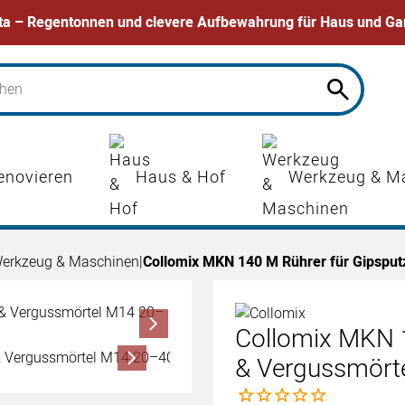
ta – Regentonnen und clevere Aufbewahrung für Haus und Ga
enovieren
Haus & Hof
Werkzeug & M
erkzeug & Maschinen
|
Collomix MKN 140 M Rührer für Gipsput
Collomix MKN 1
& Vergussmörte
Noch keine Bewertungen 