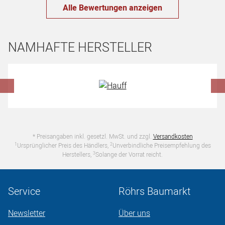
Alle Bewertungen anzeigen
NAMHAFTE HERSTELLER
Hersteller überspringen
* Preisangaben inkl. gesetzl. MwSt. und zzgl.
Versandkosten
1
2
Ursprünglicher Preis des Händlers,
Unverbindliche Preisempfehlung des
3
Herstellers,
Solange der Vorrat reicht.
Service
Röhrs Baumarkt
Newsletter
Über uns