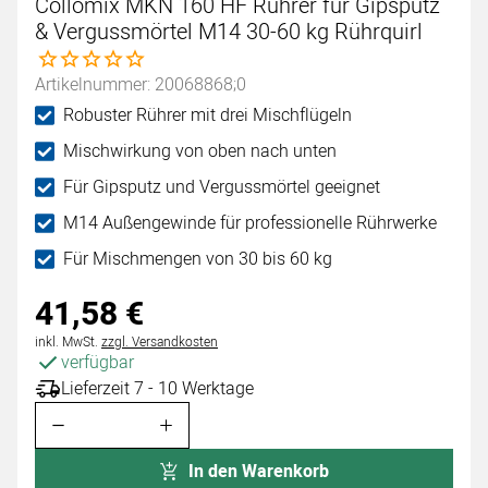
Collomix MKN 160 HF Rührer für Gipsputz
& Vergussmörtel M14 30-60 kg Rührquirl
Noch keine Bewertungen abgegeben
Artikelnummer: 20068868;0
Robuster Rührer mit drei Mischflügeln
Mischwirkung von oben nach unten
Für Gipsputz und Vergussmörtel geeignet
M14 Außengewinde für professionelle Rührwerke
Für Mischmengen von 30 bis 60 kg
41
,
58
€
Steuerhinweis:
inkl. MwSt.
zzgl. Versandkosten
verfügbar
Lieferzeit 7 - 10 Werktage
In den Warenkorb