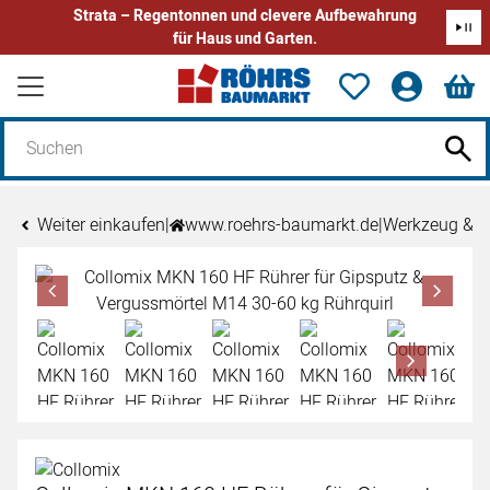
Strata – Regentonnen und clevere Aufbewahrung
für Haus und Garten.
Zum Hauptinhalt springen
Weiter einkaufen
|
www.roehrs-baumarkt.de
|
Werkzeug & 
Produktgalerie
Zur Kaufbox springen