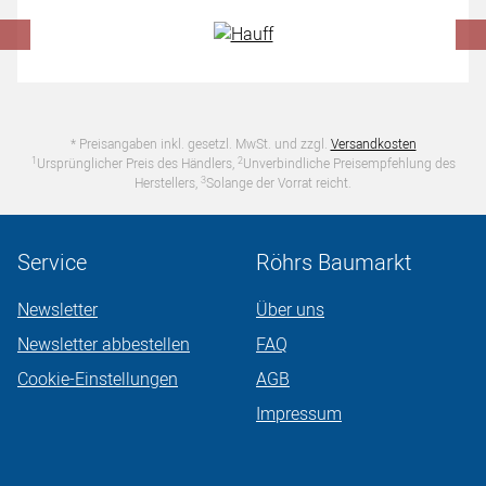
* Preisangaben inkl. gesetzl. MwSt. und zzgl.
Versandkosten
1
2
Ursprünglicher Preis des Händlers,
Unverbindliche Preisempfehlung des
3
Herstellers,
Solange der Vorrat reicht.
Service
Röhrs Baumarkt
Newsletter
Über uns
Newsletter abbestellen
FAQ
Cookie-Einstellungen
AGB
Impressum