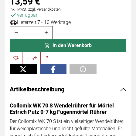
13
,
59
€
Steuerhinweis:
inkl. MwSt.
zzgl. Versandkosten
verfügbar
Lieferzeit 7 - 10 Werktage
In den Warenkorb
Artikelbeschreibung
Collomix WK 70 S Wendelrührer für Mörtel
Estrich Putz 0-7 kg Fugenmörtel Rührer
Der Collomix WK 70 S ist ein vielseitiger Wendelrührer
für weichplastische und leicht gefüllte Materialien. Er
eignet sich für Fertigmörtel, Estrich, Fertigputz und