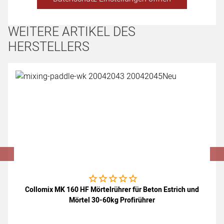
WEITERE ARTIKEL DES
HERSTELLERS
Artikel überspringen
Noch keine Bewertungen abgegeben
Collomix MK 160 HF Mörtelrührer für Beton Estrich und
Mörtel 30-60kg Profirührer