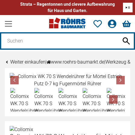
Strata – Regentonnen und clevere Aufbewahrung
für Haus und Garten.
Zum Hauptinhalt springen
Weiter einkaufen
|
www.roehrs-baumarkt.de
|
Werkzeug & 
Produktgalerie
Zur Kaufbox springen