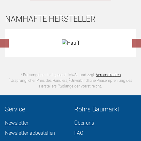
NAMHAFTE HERSTELLER
Hersteller überspringen
* Preisangaben inkl. gesetzl. MwSt. und zzgl.
Versandkosten
1
2
Ursprünglicher Preis des Händlers,
Unverbindliche Preisempfehlung des
3
Herstellers,
Solange der Vorrat reicht.
Service
Röhrs Baumarkt
Newsletter
Über uns
Newsletter abbestellen
FAQ