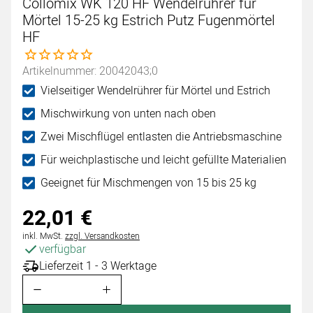
Collomix WK 120 HF Wendelrührer für
Mörtel 15-25 kg Estrich Putz Fugenmörtel
HF
Noch keine Bewertungen abgegeben
Artikelnummer: 20042043;0
Vielseitiger Wendelrührer für Mörtel und Estrich
Mischwirkung von unten nach oben
Zwei Mischflügel entlasten die Antriebsmaschine
Für weichplastische und leicht gefüllte Materialien
Geeignet für Mischmengen von 15 bis 25 kg
22
,
01
€
Steuerhinweis:
inkl. MwSt.
zzgl. Versandkosten
verfügbar
Lieferzeit 1 - 3 Werktage