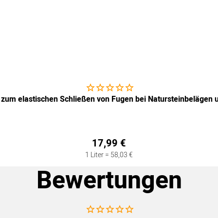
Noch keine Bewertungen abgegeben
 zum elastischen Schließen von Fugen bei Natursteinbelägen 
17
,
99
€
1 Liter =
58
,
03
€
Bewertungen
Noch keine Bewertungen abgegeben