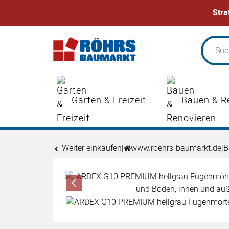
Stra
Zum Hauptinhalt springen
Garten & Freizeit
Bauen & R
Weiter einkaufen
|
www.roehrs-baumarkt.de
|
B
Produktgalerie
Zur Kaufbox springen