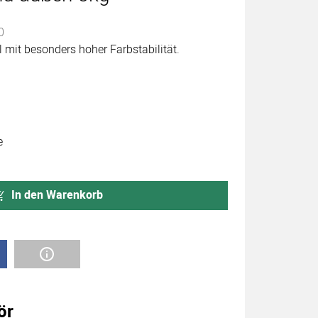
abgegeben
0
mit besonders hoher Farbstabilität.
e
In den Warenkorb
ör