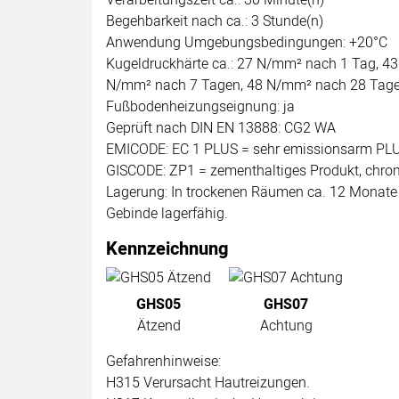
Begehbarkeit nach ca.: 3 Stunde(n)
Anwendung Umgebungsbedingungen: +20°C
Kugeldruckhärte ca.: 27 N/mm² nach 1 Tag, 4
N/mm² nach 7 Tagen, 48 N/mm² nach 28 Tag
Fußbodenheizungseignung: ja
Geprüft nach DIN EN 13888: CG2 WA
EMICODE: EC 1 PLUS = sehr emissionsarm PL
GISCODE: ZP1 = zementhaltiges Produkt, chr
Lagerung: In trockenen Räumen ca. 12 Monate 
Gebinde lagerfähig.
Kennzeichnung
GHS05
GHS07
Ätzend
Achtung
Gefahrenhinweise:
H315 Verursacht Hautreizungen.