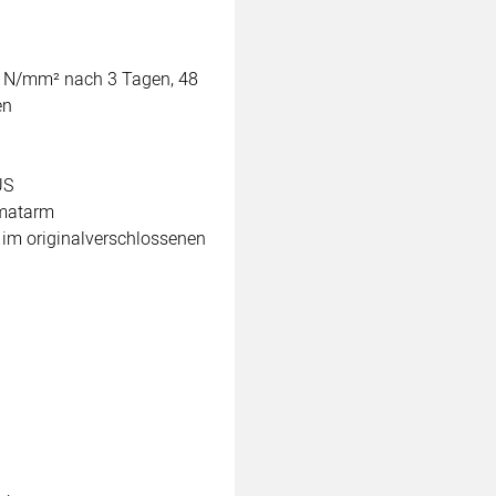
3 N/mm² nach 3 Tagen, 48
en
US
omatarm
im originalverschlossenen