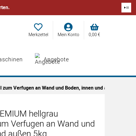
rten.
Merkzettel
Mein Konto
0,
00
€
aschinen
Angebote
 zum Verfugen an Wand und Boden, innen und außen 5kg
EMIUM hellgrau
um Verfugen an Wand und
nd außen 5kg