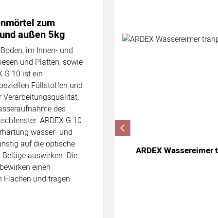
Zubehör überspringen
nmörtel zum
 und außen 5kg
 Boden, im Innen- und
iesen und Platten, sowie
 G 10 ist ein
ziellen Füllstoffen und
r Verarbeitungsqualität,
Wasseraufnahme des
schfenster. ARDEX G 10
rhärtung wasser- und
nstig auf die optische
ARDEX Wassereimer tr
 Beläge auswirken. Die
bewirken einen
 Flächen und tragen