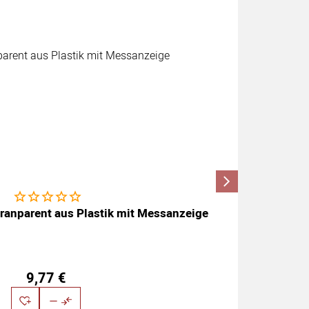
Noch keine Bewertungen abgegeben
anparent aus Plastik mit Messanzeige
9
,
77
€