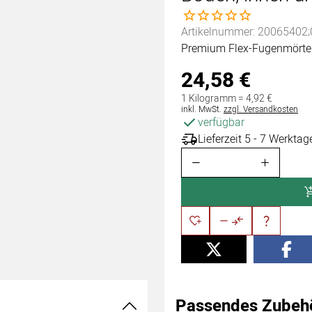
Noch keine Bewertungen 
Artikelnummer: 20065402;
Premium Flex-Fugenmörtel 
24
,
58
€
1 Kilogramm =
4
,
92
€
Steuerhinweis:
inkl. MwSt.
zzgl. Versandkosten
verfügbar
Lieferzeit 5 - 7 Werktag
Passendes Zubeh