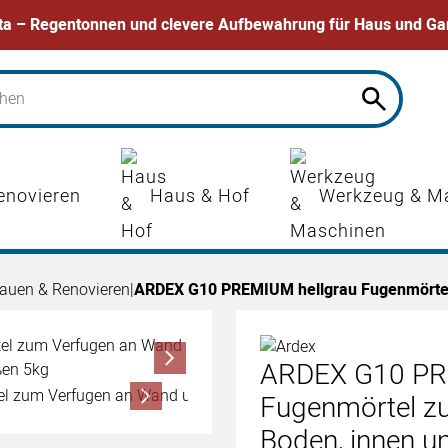
ta – Regentonnen und clevere Aufbewahrung für Haus und Ga
enovieren
Haus & Hof
Werkzeug & M
auen & Renovieren
|
ARDEX G10 PREMIUM hellgrau Fugenmörtel
ARDEX G10 PR
Fugenmörtel z
Boden, innen u