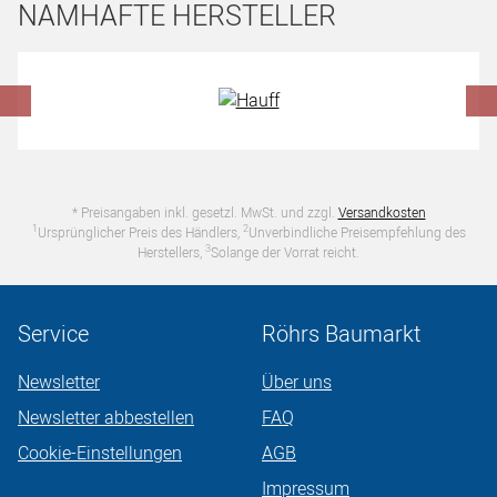
NAMHAFTE HERSTELLER
Hersteller überspringen
* Preisangaben inkl. gesetzl. MwSt. und zzgl.
Versandkosten
1
2
Ursprünglicher Preis des Händlers,
Unverbindliche Preisempfehlung des
3
Herstellers,
Solange der Vorrat reicht.
Service
Röhrs Baumarkt
Newsletter
Über uns
Newsletter abbestellen
FAQ
Cookie-Einstellungen
AGB
Impressum