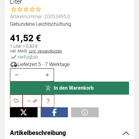
Liter
Noch keine Bewertungen abgegeben
Artikelnummer: 20053495;0
Gebundene Leichtschüttung
41
,
52
€
1 Liter =
0
,
83
€
Steuerhinweis:
inkl. MwSt.
zzgl. Versandkosten
verfügbar
Lieferzeit 5 - 7 Werktage
In den Warenkorb
Artikelbeschreibung