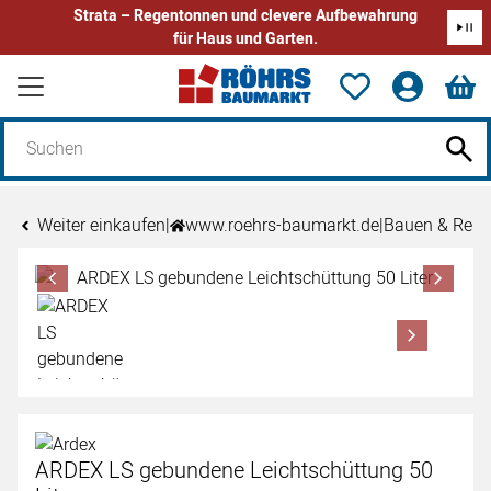
Strata – Regentonnen und clevere Aufbewahrung
für Haus und Garten.
Zum Hauptinhalt springen
Weiter einkaufen
|
www.roehrs-baumarkt.de
|
Bauen & Reno
Produktgalerie
Zur Kaufbox springen
ARDEX LS gebundene Leichtschüttung 50