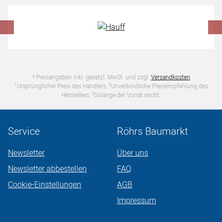
Hersteller überspringen
* Preisangaben inkl. gesetzl. MwSt. und zzgl.
Versandkosten
1
2
Ursprünglicher Preis des Händlers,
Unverbindliche Preisempfehlung des
3
Herstellers,
Solange der Vorrat reicht.
Service
Röhrs Baumarkt
Newsletter
Über uns
Newsletter abbestellen
FAQ
Cookie-Einstellungen
AGB
Impressum