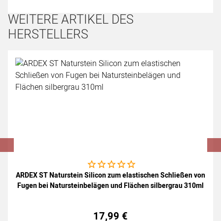
WEITERE ARTIKEL DES
HERSTELLERS
Artikel überspringen
Noch keine Bewertungen abgegeben
ARDEX ST Naturstein Silicon zum elastischen Schließen von
Fugen bei Natursteinbelägen und Flächen silbergrau 310ml
17
,
99
€