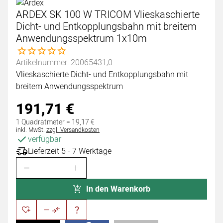
ARDEX SK 100 W TRICOM Vlieskaschierte
Dicht- und Entkopplungsbahn mit breitem
Anwendungsspektrum 1x10m
Noch keine Bewertungen abgegeben
Artikelnummer: 20065431;0
Vlieskaschierte Dicht- und Entkopplungsbahn mit
breitem Anwendungsspektrum
191
,
71
€
1 Quadratmeter =
19
,
17
€
Steuerhinweis:
inkl. MwSt.
zzgl. Versandkosten
verfügbar
Lieferzeit 5 - 7 Werktage
In den Warenkorb