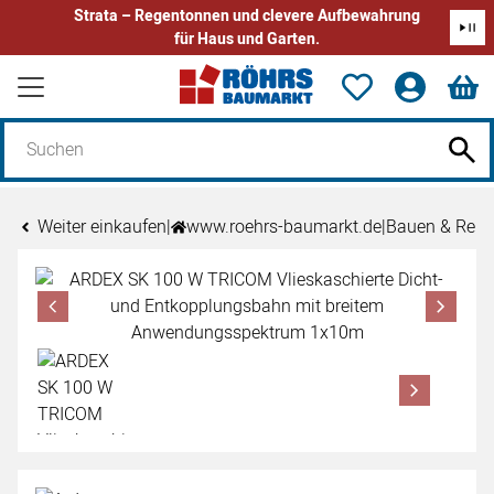
Strata – Regentonnen und clevere Aufbewahrung
für Haus und Garten.
Zum Hauptinhalt springen
Weiter einkaufen
|
www.roehrs-baumarkt.de
|
Bauen & Reno
Produktgalerie
Zur Kaufbox springen