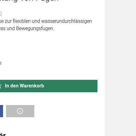
abgegeben
0
e zur flexiblen und wasserundurchlässigen
uss und Bewegungsfugen.
e
In den Warenkorb
ör