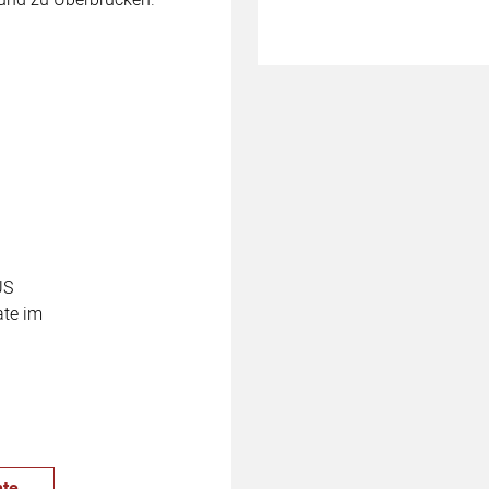
US
ate im
te