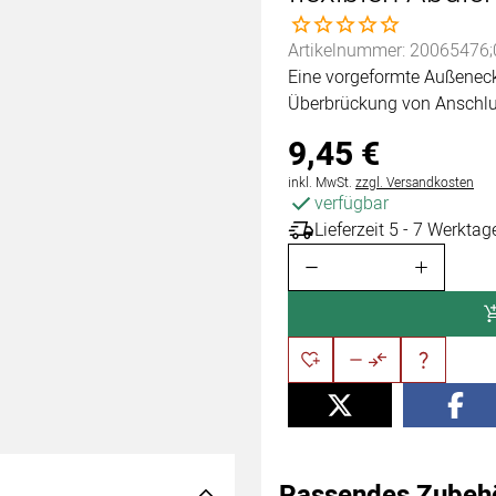
Noch keine Bewertungen 
Artikelnummer: 20065476;
Eine vorgeformte Außeneck
Überbrückung von Anschl
9
,
45
€
Steuerhinweis:
inkl. MwSt.
zzgl. Versandkosten
verfügbar
Lieferzeit 5 - 7 Werktag
Passendes Zubeh