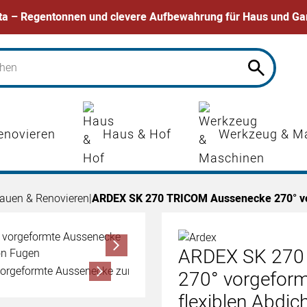
ta – Regentonnen und clevere Aufbewahrung für Haus und Ga
enovieren
Haus & Hof
Werkzeug & M
auen & Renovieren
|
ARDEX SK 270 TRICOM Aussenecke 270° vor
ARDEX SK 270
270° vorgeform
flexiblen Abdi