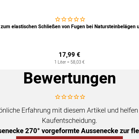
Noch keine Bewertungen abgegeben
 zum elastischen Schließen von Fugen bei Natursteinbelägen 
17
,
99
€
1 Liter =
58
,
03
€
Bewertungen
Noch keine Bewertungen abgegeben
sönliche Erfahrung mit diesem Artikel und helfe
Kaufentscheidung.
necke 270° vorgeformte Aussenecke zur flex