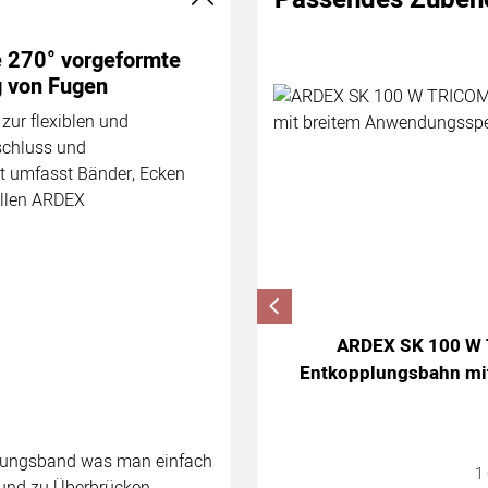
Zubehör überspringen
270° vorgeformte
g von Fugen
zur flexiblen und
schluss und
 umfasst Bänder, Ecken
allen ARDEX
ARDEX SK 100 W T
Entkopplungsbahn mi
htungsband was man einfach
1
und zu Überbrücken.