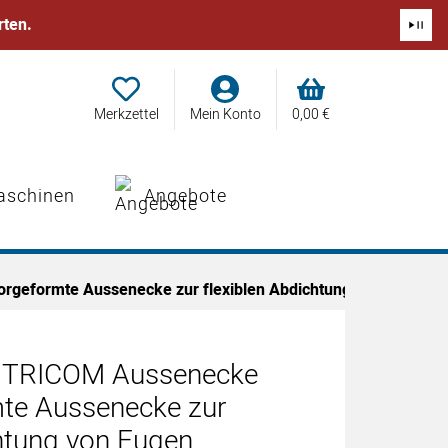
rten.
Merkzettel
Mein Konto
0,
00
€
aschinen
Angebote
geformte Aussenecke zur flexiblen Abdichtung von Fugen
 TRICOM Aussenecke
te Aussenecke zur
chtung von Fugen