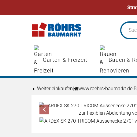
Stra
Zum Hauptinhalt springen
Garten & Freizeit
Bauen & R
Weiter einkaufen
|
www.roehrs-baumarkt.de
|
B
Produktgalerie
Zur Kaufbox springen