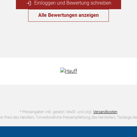
Einloggen und Bewertung schreiben
Alle Bewertungen anzeigen
* Preisangaben inkl. gesetzl. MwSt. und zzgl.
Versandkosten
2
3
er Preis des Händlers,
Unverbindliche Preisempfehlung des Herstellers,
Solange der