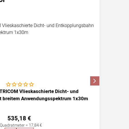
Noch keine Bewertungen abgegeben
RICOM Vlieskaschierte Dicht- und
ARDEX 8 A
t breitem Anwendungsspektrum 1x30m
535
,
18
€
 Quadratmeter =
17
,
84
€