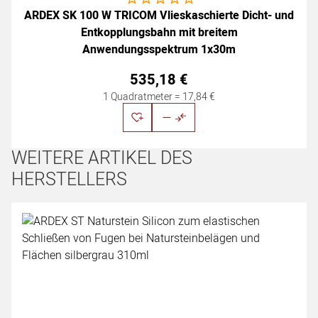
ARDEX SK 100 W TRICOM Vlieskaschierte Dicht- und
Entkopplungsbahn mit breitem
Anwendungsspektrum 1x30m
535
,
18
€
1 Quadratmeter =
17
,
84
€
WEITERE ARTIKEL DES
HERSTELLERS
Artikel überspringen