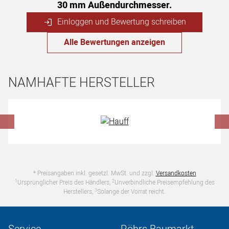
30 mm Außendurchmesser.
Einloggen und Bewertung schreiben
Alle Bewertungen anzeigen
NAMHAFTE HERSTELLER
Hersteller überspringen
* Preisangaben inkl. gesetzl. MwSt. und zzgl.
Versandkosten
1
2
Ursprünglicher Preis des Händlers,
Unverbindliche Preisempfehlung des
3
Herstellers,
Solange der Vorrat reicht.