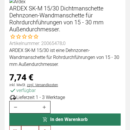
ARDEX SK-M 15/30 Dichtmanschette
Dehnzonen-Wandmanschette für
Rohrdurchführungen von 15 - 30 mm
Außendurchmesser.
Noch keine Bewertungen abgegeben
Artikelnummer: 20065478;0
ARDEX SK-M 15/30 ist eine Dehnzonen-
Wandmanschette für Rohrdurchführungen von 15 - 30
mm Außendurchmesser.
7
,
74
€
Steuerhinweis:
inkl. MwSt.
zzgl. Versandkosten
verfügbar
Lieferzeit 1 - 3 Werktage
In den Warenkorb