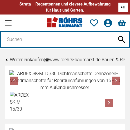
Strata – Regentonnen und clevere Aufbewahrung
für Haus und Garten.
Zum Hauptinhalt springen
Weiter einkaufen
|
www.roehrs-baumarkt.de
|
Bauen & Reno
Produktgalerie
Zur Kaufbox springen