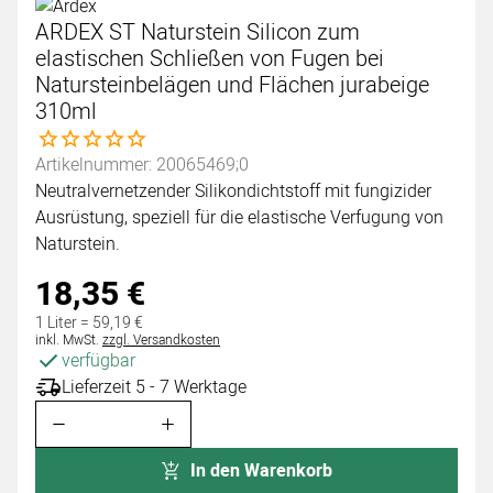
ARDEX ST Naturstein Silicon zum
elastischen Schließen von Fugen bei
Natursteinbelägen und Flächen jurabeige
310ml
Noch keine Bewertungen abgegeben
Artikelnummer: 20065469;0
Neutralvernetzender Silikondichtstoff mit fungizider
Ausrüstung, speziell für die elastische Verfugung von
Naturstein.
18
,
35
€
1 Liter =
59
,
19
€
Steuerhinweis:
inkl. MwSt.
zzgl. Versandkosten
verfügbar
Lieferzeit 5 - 7 Werktage
In den Warenkorb