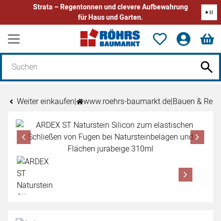
Strata – Regentonnen und clevere Aufbewahrung
für Haus und Garten.
Zum Hauptinhalt springen
Weiter einkaufen
|
www.roehrs-baumarkt.de
|
Bauen & Reno
Produktgalerie
Zur Kaufbox springen