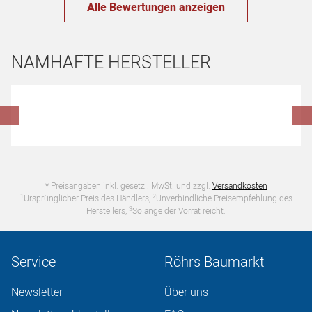
Alle Bewertungen anzeigen
NAMHAFTE HERSTELLER
Hersteller überspringen
* Preisangaben inkl. gesetzl. MwSt. und zzgl.
Versandkosten
1
2
Ursprünglicher Preis des Händlers,
Unverbindliche Preisempfehlung des
3
Herstellers,
Solange der Vorrat reicht.
Service
Röhrs Baumarkt
Newsletter
Über uns