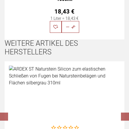
18
,
43
€
1 Liter =
18
,
43
€
WEITERE ARTIKEL DES
HERSTELLERS
Artikel überspringen
Noch keine Bewertungen abgegeben