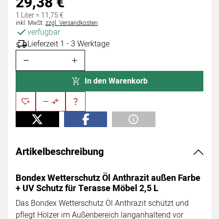
29
,
38
€
1 Liter =
11
,
75
€
Steuerhinweis:
inkl. MwSt.
zzgl. Versandkosten
verfügbar
Lieferzeit 1 - 3 Werktage
In den Warenkorb
Artikelbeschreibung
Bondex Wetterschutz Öl Anthrazit außen Farbe
+ UV Schutz für Terasse Möbel 2,5 L
Das Bondex Wetterschutz Öl Anthrazit schützt und
pflegt Hölzer im Außenbereich langanhaltend vor