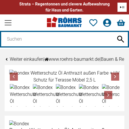
Strata – Regentonnen und clevere Aufbewahrung
für Haus und Garten.
Zum Hauptinhalt springen
Weiter einkaufen
|
www.roehrs-baumarkt.de
|
Bauen & Reno
Produktgalerie
Zur Kaufbox springen