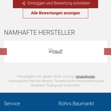
Einloggen und Bewertung schreiben
Alle Bewertungen anzeigen
NAMHAFTE HERSTELLER
Hersteller überspringen
* Preisangaben inkl. gesetzl. MwSt. und zzgl.
Versandkosten
1
2
Ursprünglicher Preis des Händlers,
Unverbindliche Preisempfehlung des
3
Herstellers,
Solange der Vorrat reicht.
Service
Röhrs Baumarkt