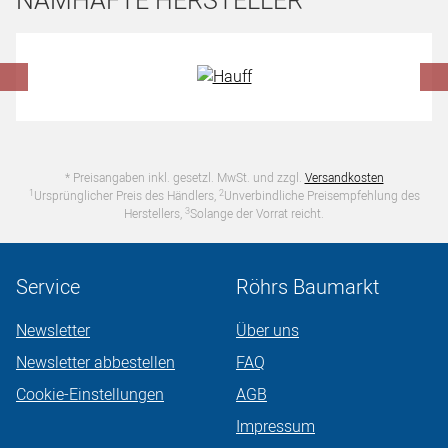
NAMHAFTE HERSTELLER
Hersteller überspringen
* Preisangaben inkl. gesetzl. MwSt. und zzgl.
Versandkosten
1
2
Ursprünglicher Preis des Händlers,
Unverbindliche Preisempfehlung des
3
Herstellers,
Solange der Vorrat reicht.
Service
Röhrs Baumarkt
Newsletter
Über uns
Newsletter abbestellen
FAQ
Cookie-Einstellungen
AGB
Impressum