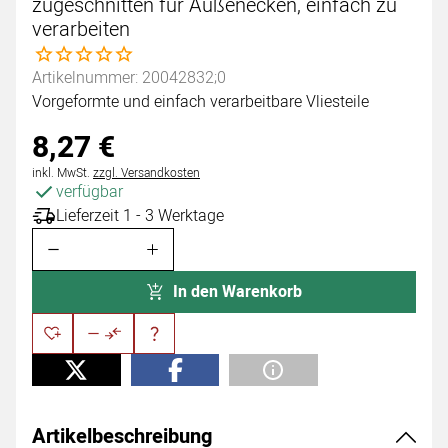
zugeschnitten für Außenecken, einfach zu
verarbeiten
Noch keine Bewertungen abgegeben
Artikelnummer: 20042832;0
Vorgeformte und einfach verarbeitbare Vliesteile
8
,
27
€
Steuerhinweis:
inkl. MwSt.
zzgl. Versandkosten
verfügbar
Lieferzeit 1 - 3 Werktage
In den Warenkorb
Artikelbeschreibung