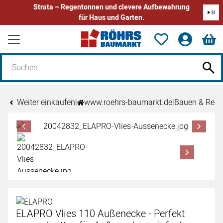
Strata – Regentonnen und clevere Aufbewahrung
für Haus und Garten.
Zum Hauptinhalt springen
Weiter einkaufen
|
www.roehrs-baumarkt.de
|
Bauen & Reno
Produktgalerie
Zur Kaufbox springen
ELAPRO Vlies 110 Außenecke - Perfekt