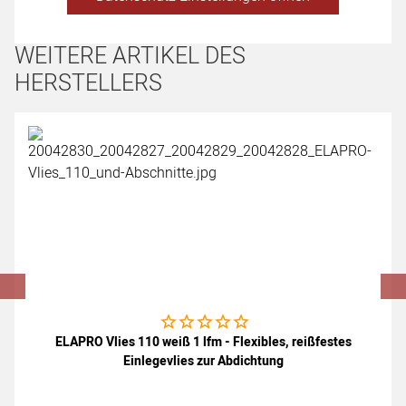
WEITERE ARTIKEL DES
HERSTELLERS
Artikel überspringen
Noch keine Bewertungen abgegeben
ELAPRO Vlies 110 weiß 1 lfm - Flexibles, reißfestes
Einlegevlies zur Abdichtung